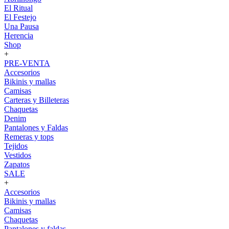
El Ritual
El Festejo
Una Pausa
Herencia
Shop
+
PRE-VENTA
Accesorios
Bikinis y mallas
Camisas
Carteras y Billeteras
Chaquetas
Denim
Pantalones y Faldas
Remeras y tops
Tejidos
Vestidos
Zapatos
SALE
+
Accesorios
Bikinis y mallas
Camisas
Chaquetas
Pantalones y faldas