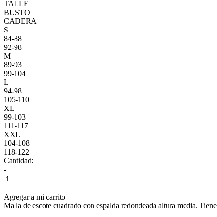
TALLE
BUSTO
CADERA
S
84-88
92-98
M
89-93
99-104
L
94-98
105-110
XL
99-103
111-117
XXL
104-108
118-122
Cantidad:
-
+
Agregar a mi carrito
Malla de escote cuadrado con espalda redondeada altura media. Tiene