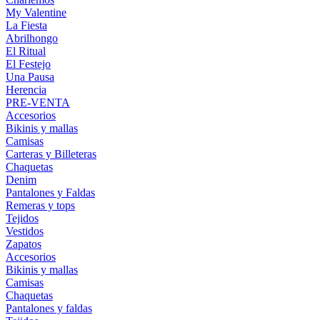
My Valentine
La Fiesta
Abrilhongo
El Ritual
El Festejo
Una Pausa
Herencia
PRE-VENTA
Accesorios
Bikinis y mallas
Camisas
Carteras y Billeteras
Chaquetas
Denim
Pantalones y Faldas
Remeras y tops
Tejidos
Vestidos
Zapatos
Accesorios
Bikinis y mallas
Camisas
Chaquetas
Pantalones y faldas