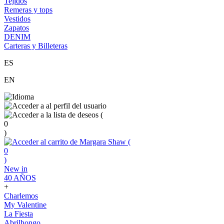
Tejidos
Remeras y tops
Vestidos
Zapatos
DENIM
Carteras y Billeteras
ES
EN
(
0
)
(
0
)
New in
40 AÑOS
+
Charlemos
My Valentine
La Fiesta
Abrilhongo