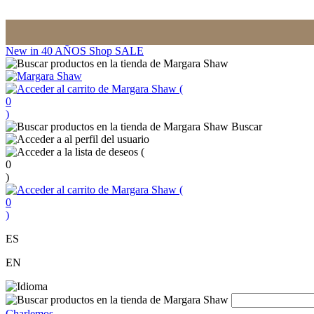
New in
40 AÑOS
Shop
SALE
(
0
)
Buscar
(
0
)
(
0
)
ES
EN
Charlemos