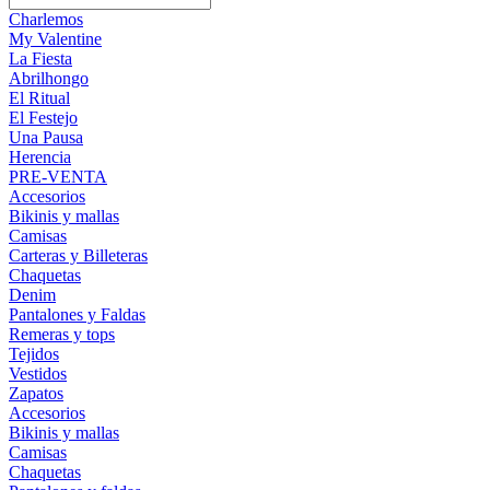
Charlemos
My Valentine
La Fiesta
Abrilhongo
El Ritual
El Festejo
Una Pausa
Herencia
PRE-VENTA
Accesorios
Bikinis y mallas
Camisas
Carteras y Billeteras
Chaquetas
Denim
Pantalones y Faldas
Remeras y tops
Tejidos
Vestidos
Zapatos
Accesorios
Bikinis y mallas
Camisas
Chaquetas