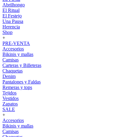
Abrilhongo
El Ritual
El Festejo
Una Pausa
Herencia
Shop
+
PRE-VENTA
Accesorios
Bikinis y mallas
Camisas
Carteras y Billeteras
Chaquetas
Denim
Pantalones y Faldas
Remeras y tops
Tejidos
Vestidos
Zapatos
SALE
+
Accesorios
Bikinis y mallas
Camisas
Chaquetas