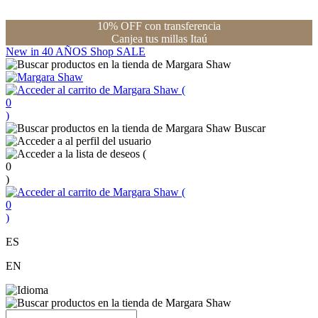
10% OFF con transferencia
Canjea tus millas Itaú
New in
40 AÑOS
Shop
SALE
(
0
)
Buscar
(
0
)
(
0
)
ES
EN