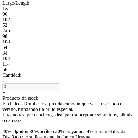
Largo/Length
1/s
90
102
52
2/m
98
108
54
3/l
104
114
56
Cantidad:
-
+
Producto sin stock
El chaleco Bruni es esa prenda comodín que vas a usar todo el
verano, brindando un brillo especial.
Liviano y super canchero, ideal para superponer sobre tops, bikinis
o camisas.
40% algodón 36% acrílico 20% polyamida 4% fibra metalizada
Diseñado y orgullosamente hecho en Uruguay.