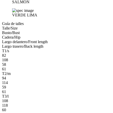
SALMÓN
VERDE LIMA
Guía de talles
Talle/Size
Busto/Bust
Cadera/Hip
Largo delantero/Front length
Largo trasero/Back length
T1/s
82
108
58
61
T2/m
94
114
59
61
T3/l
108
118
60