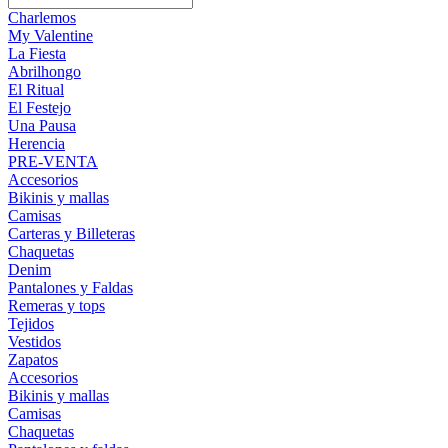
Charlemos
My Valentine
La Fiesta
Abrilhongo
El Ritual
El Festejo
Una Pausa
Herencia
PRE-VENTA
Accesorios
Bikinis y mallas
Camisas
Carteras y Billeteras
Chaquetas
Denim
Pantalones y Faldas
Remeras y tops
Tejidos
Vestidos
Zapatos
Accesorios
Bikinis y mallas
Camisas
Chaquetas