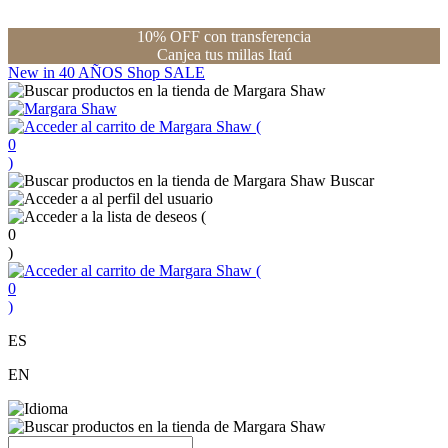
10% OFF con transferencia
Canjea tus millas Itaú
New in
40 AÑOS
Shop
SALE
(
0
)
Buscar
(
0
)
(
0
)
ES
EN