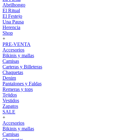
Abrilhongo
El Ritual
El Festejo
Una Pausa
Herencia
Shop
+
PRE-VENTA
Accesorios
Bikinis y mallas
Camisas
Carteras y Billeteras
Chaquetas
Denim
Pantalones y Faldas
Remeras y tops
Tejidos
Vestidos
Zapatos
SALE
+
Accesorios
Bikinis y mallas
Camisas
Chaquetas