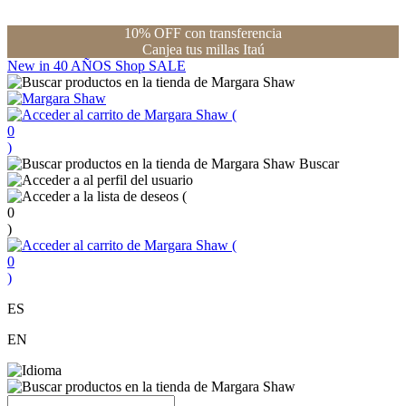
10% OFF con transferencia
Canjea tus millas Itaú
New in
40 AÑOS
Shop
SALE
(
0
)
Buscar
(
0
)
(
0
)
ES
EN