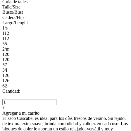
Guía de talles
Talle/Size
Busto/Bust
Cadera/Hip
Largo/Lenght
1/s
112
112
55
2/m
120
120
57
3/l
126
126
62
Cantidad:
-
+
Agregar a mi carrito
El saco Cascabel es ideal para los días frescos de verano. Su tejido,
de textura extra suave, brinda comodidad y calidez en cada uso. Los
bloques de color le aportan un estilo relajado, versátil y muy