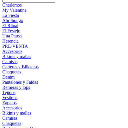
Charlemos
My Valentine
La Fiesta
Abrilhongo
El Ritual
El Festejo
Una Pausa
Herencia
PRE-VENTA
Accesorios
Bikinis y mallas
Camisas
Carteras y Billeteras
Chaquetas
Denim
Pantalones y Faldas
Remeras y tops
Tejidos
Vestidos
Zapatos
Accesorios
Bikinis y mallas
Camisas
Chaquetas