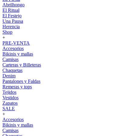
Abrilhongo
El Ritual
El Festejo
Una Pausa
Herencia
Shop
+
PRE-VENTA
Accesorios
Bikinis y mallas
Camisas
Carteras y Billeteras
Chaquetas
Denim
Pantalones y Faldas
Remeras y tops
Tejidos
Vestidos
Zapatos
SALE
+
Accesorios
Bikinis y mallas
Camisas
Chaquetas