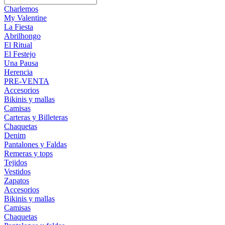
Charlemos
My Valentine
La Fiesta
Abrilhongo
El Ritual
El Festejo
Una Pausa
Herencia
PRE-VENTA
Accesorios
Bikinis y mallas
Camisas
Carteras y Billeteras
Chaquetas
Denim
Pantalones y Faldas
Remeras y tops
Tejidos
Vestidos
Zapatos
Accesorios
Bikinis y mallas
Camisas
Chaquetas