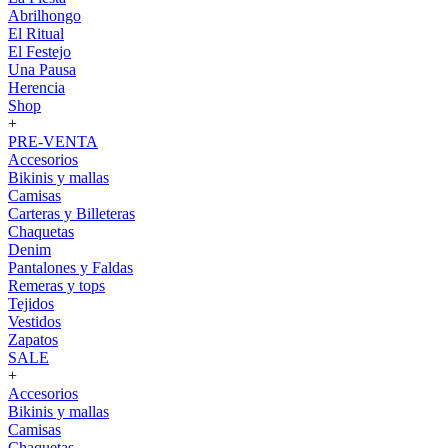
Abrilhongo
El Ritual
El Festejo
Una Pausa
Herencia
Shop
+
PRE-VENTA
Accesorios
Bikinis y mallas
Camisas
Carteras y Billeteras
Chaquetas
Denim
Pantalones y Faldas
Remeras y tops
Tejidos
Vestidos
Zapatos
SALE
+
Accesorios
Bikinis y mallas
Camisas
Chaquetas