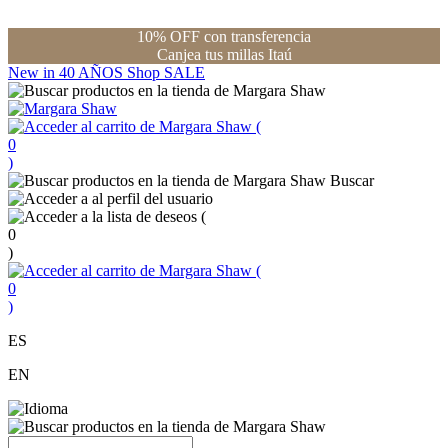
10% OFF con transferencia
Canjea tus millas Itaú
New in
40 AÑOS
Shop
SALE
(
0
)
Buscar
(
0
)
(
0
)
ES
EN