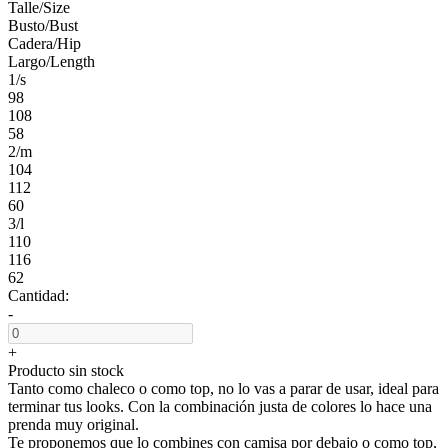
Talle/Size
Busto/Bust
Cadera/Hip
Largo/Length
1/s
98
108
58
2/m
104
112
60
3/l
110
116
62
Cantidad:
-
+
Producto sin stock
Tanto como chaleco o como top, no lo vas a parar de usar, ideal para
terminar tus looks. Con la combinación justa de colores lo hace una
prenda muy original.
Te proponemos que lo combines con camisa por debajo o como top,