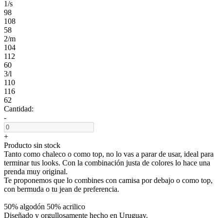
1/s
98
108
58
2/m
104
112
60
3/l
110
116
62
Cantidad:
-
+
Producto sin stock
Tanto como chaleco o como top, no lo vas a parar de usar, ideal para
terminar tus looks. Con la combinación justa de colores lo hace una
prenda muy original.
Te proponemos que lo combines con camisa por debajo o como top,
con bermuda o tu jean de preferencia.
50% algodón 50% acrilico
Diseñado y orgullosamente hecho en Uruguay.