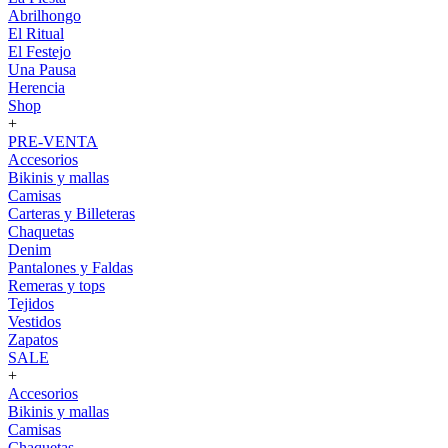
Abrilhongo
El Ritual
El Festejo
Una Pausa
Herencia
Shop
+
PRE-VENTA
Accesorios
Bikinis y mallas
Camisas
Carteras y Billeteras
Chaquetas
Denim
Pantalones y Faldas
Remeras y tops
Tejidos
Vestidos
Zapatos
SALE
+
Accesorios
Bikinis y mallas
Camisas
Chaquetas