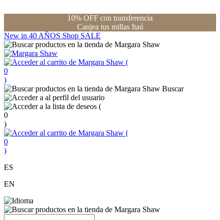
10% OFF con transferencia
Canjea tus millas Itaú
New in
40 AÑOS
Shop
SALE
(
0
)
Buscar
(
0
)
(
0
)
ES
EN