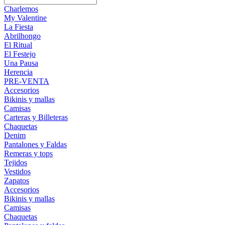
Charlemos
My Valentine
La Fiesta
Abrilhongo
El Ritual
El Festejo
Una Pausa
Herencia
PRE-VENTA
Accesorios
Bikinis y mallas
Camisas
Carteras y Billeteras
Chaquetas
Denim
Pantalones y Faldas
Remeras y tops
Tejidos
Vestidos
Zapatos
Accesorios
Bikinis y mallas
Camisas
Chaquetas