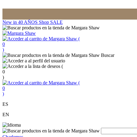
New in
40 AÑOS
Shop
SALE
(
0
)
Buscar
(
0
)
(
0
)
ES
EN
Charlemos