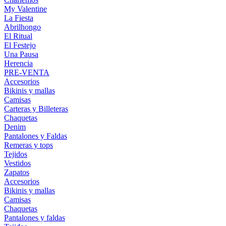
My Valentine
La Fiesta
Abrilhongo
El Ritual
El Festejo
Una Pausa
Herencia
PRE-VENTA
Accesorios
Bikinis y mallas
Camisas
Carteras y Billeteras
Chaquetas
Denim
Pantalones y Faldas
Remeras y tops
Tejidos
Vestidos
Zapatos
Accesorios
Bikinis y mallas
Camisas
Chaquetas
Pantalones y faldas