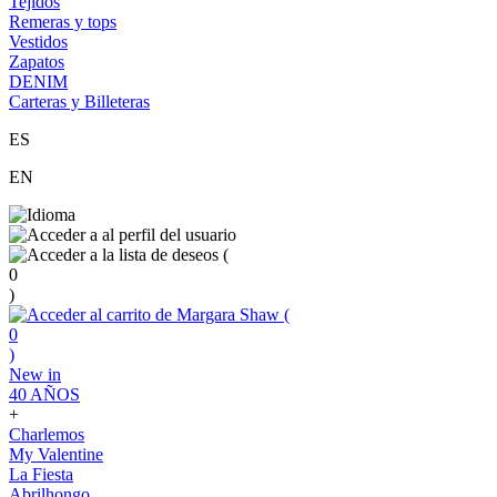
Tejidos
Remeras y tops
Vestidos
Zapatos
DENIM
Carteras y Billeteras
ES
EN
(
0
)
(
0
)
New in
40 AÑOS
+
Charlemos
My Valentine
La Fiesta
Abrilhongo