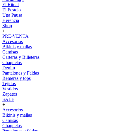
El Ritual
El Festejo
Una Pausa
Herencia
Shop
+
PRE-VENTA
Accesorios
Bikinis y mallas
Camisas
Carteras y Billeteras
Chaquetas
Denim
Pantalones y Faldas
Remeras y tops
Tejidos
Vestidos
Zapatos
SALE
+
Accesorios
Bikinis y mallas
Camisas
Chaquetas
Pantalones y faldas