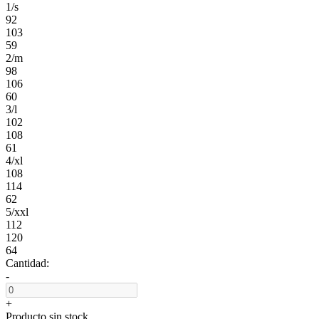
1/s
92
103
59
2/m
98
106
60
3/l
102
108
61
4/xl
108
114
62
5/xxl
112
120
64
Cantidad:
-
+
Producto sin stock