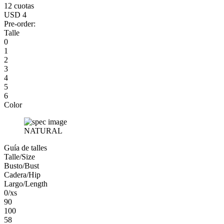
12 cuotas
USD 4
Pre-order:
Talle
0
1
2
3
4
5
6
Color
NATURAL
Guía de talles
Talle/Size
Busto/Bust
Cadera/Hip
Largo/Length
0/xs
90
100
58