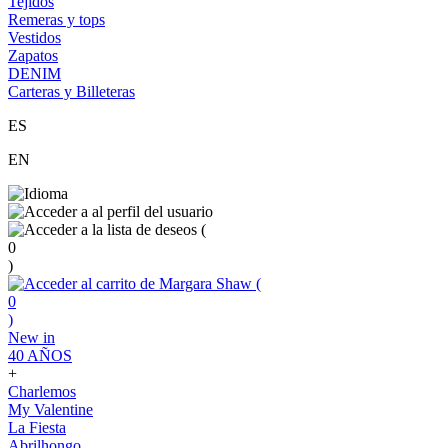
Tejidos
Remeras y tops
Vestidos
Zapatos
DENIM
Carteras y Billeteras
ES
EN
(
0
)
(
0
)
New in
40 AÑOS
+
Charlemos
My Valentine
La Fiesta
Abrilhongo