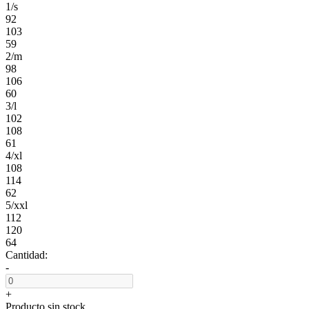
1/s
92
103
59
2/m
98
106
60
3/l
102
108
61
4/xl
108
114
62
5/xxl
112
120
64
Cantidad:
-
+
Producto sin stock