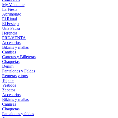
My Valentine
La Fiesta
Abrilhongo
El Ritual
El Festejo
Una Pausa
Herencia
PRE-VENTA
Accesorios
Bikinis y mallas
Camisas
Carteras y Billeteras
Chaquetas
Denim
Pantalones y Faldas
Remeras y tops
Tejidos
Vestidos
Zapatos
Accesorios
Bikinis y mallas
Camisas
Chaquetas
Pantalones y faldas