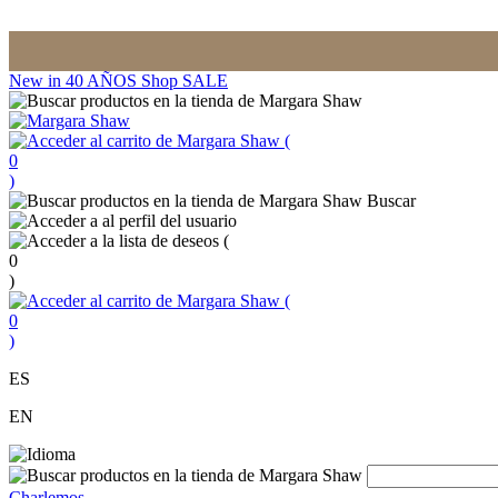
New in
40 AÑOS
Shop
SALE
(
0
)
Buscar
(
0
)
(
0
)
ES
EN
Charlemos