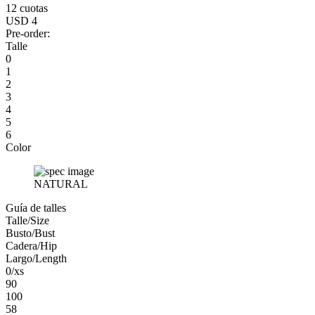
12 cuotas
USD 4
Pre-order:
Talle
0
1
2
3
4
5
6
Color
NATURAL
Guía de talles
Talle/Size
Busto/Bust
Cadera/Hip
Largo/Length
0/xs
90
100
58