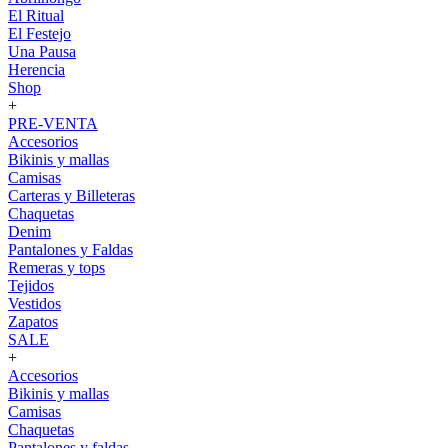
El Ritual
El Festejo
Una Pausa
Herencia
Shop
+
PRE-VENTA
Accesorios
Bikinis y mallas
Camisas
Carteras y Billeteras
Chaquetas
Denim
Pantalones y Faldas
Remeras y tops
Tejidos
Vestidos
Zapatos
SALE
+
Accesorios
Bikinis y mallas
Camisas
Chaquetas
Pantalones y faldas