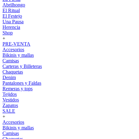
Abrilhongo
El Ritual
El Festejo
Una Pausa
Herencia
Shop
+
PRE-VENTA
Accesorios
Bikinis y mallas
Camisas
Carteras y Billeteras
Chaquetas
Denim
Pantalones y Faldas
Remeras y tops
Tejidos
Vestidos
Zapatos
SALE
+
Accesorios
Bikinis y mallas
Camisas
Chaquetas