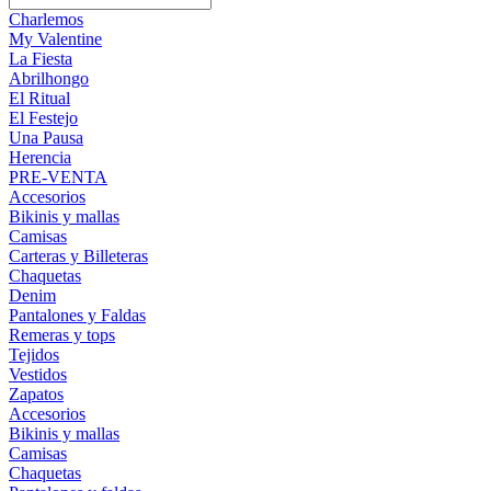
Charlemos
My Valentine
La Fiesta
Abrilhongo
El Ritual
El Festejo
Una Pausa
Herencia
PRE-VENTA
Accesorios
Bikinis y mallas
Camisas
Carteras y Billeteras
Chaquetas
Denim
Pantalones y Faldas
Remeras y tops
Tejidos
Vestidos
Zapatos
Accesorios
Bikinis y mallas
Camisas
Chaquetas