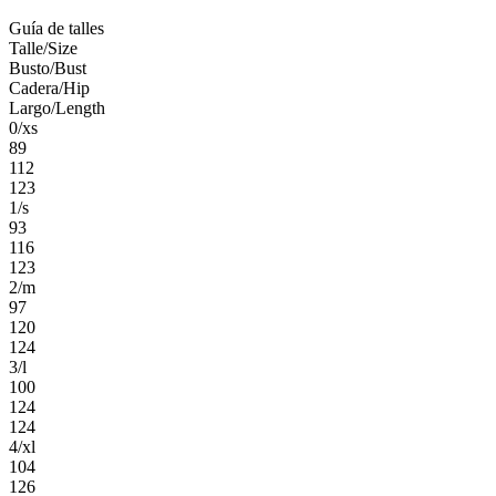
Guía de talles
Talle/Size
Busto/Bust
Cadera/Hip
Largo/Length
0/xs
89
112
123
1/s
93
116
123
2/m
97
120
124
3/l
100
124
124
4/xl
104
126