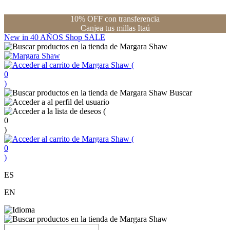
10% OFF con transferencia
Canjea tus millas Itaú
New in
40 AÑOS
Shop
SALE
(
0
)
Buscar
(
0
)
(
0
)
ES
EN