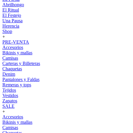
Abrilhongo
El Ritual
El Festejo
Una Pausa
Herencia
Shop
+
PRE-VENTA
Accesorios
Bikinis y mallas
Camisas
Carteras y Billeteras
Chaquetas
Denim
Pantalones y Faldas
Remeras y tops
Tejidos
Vestidos
Zapatos
SALE
+
Accesorios
Bikinis y mallas
Camisas
Chaquetas