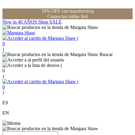
10% OFF con transferencia
Canjea tus millas Itaú
New in
40 AÑOS
Shop
SALE
(
0
)
Buscar
(
0
)
(
0
)
ES
EN