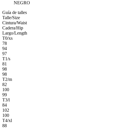
NEGRO
Guía de talles
Talle/Size
Cintura/Waist
Cadera/Hip
Largo/Length
T0/xs
78
94
97
T1/s
81
98
98
T2/m
82
100
99
T3/l
84
102
100
T4/xl
88