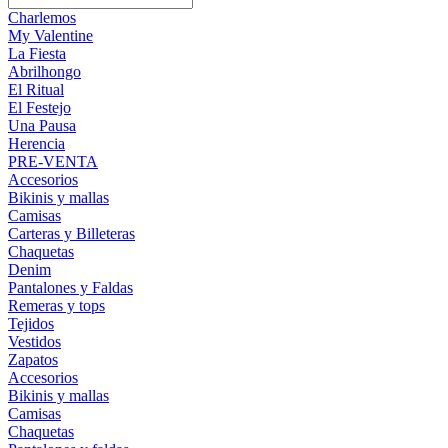
Charlemos
My Valentine
La Fiesta
Abrilhongo
El Ritual
El Festejo
Una Pausa
Herencia
PRE-VENTA
Accesorios
Bikinis y mallas
Camisas
Carteras y Billeteras
Chaquetas
Denim
Pantalones y Faldas
Remeras y tops
Tejidos
Vestidos
Zapatos
Accesorios
Bikinis y mallas
Camisas
Chaquetas