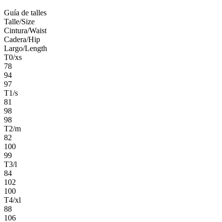
Guía de talles
Talle/Size
Cintura/Waist
Cadera/Hip
Largo/Length
T0/xs
78
94
97
T1/s
81
98
98
T2/m
82
100
99
T3/l
84
102
100
T4/xl
88
106