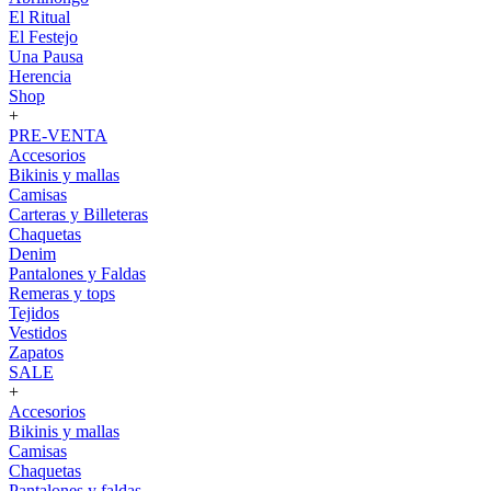
El Ritual
El Festejo
Una Pausa
Herencia
Shop
+
PRE-VENTA
Accesorios
Bikinis y mallas
Camisas
Carteras y Billeteras
Chaquetas
Denim
Pantalones y Faldas
Remeras y tops
Tejidos
Vestidos
Zapatos
SALE
+
Accesorios
Bikinis y mallas
Camisas
Chaquetas
Pantalones y faldas