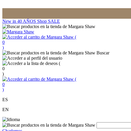
New in
40 AÑOS
Shop
SALE
(
0
)
Buscar
(
0
)
(
0
)
ES
EN
Charlemos