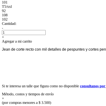
101
T5/xxl
92
108
102
Cantidad:
-
+
Agregar a mi carrito
Jean de corte recto con mil detalles de pespuntes y cortes pens
Si te interesa un talle que figura como no disponible
consultanos po
Método, costos y tiempos de envío
+
(por compras menores a $ 3.500)