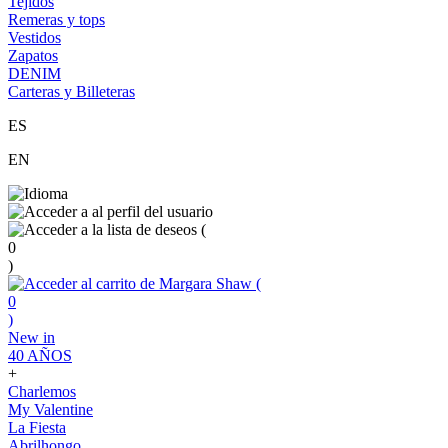
Tejidos
Remeras y tops
Vestidos
Zapatos
DENIM
Carteras y Billeteras
ES
EN
(
0
)
(
0
)
New in
40 AÑOS
+
Charlemos
My Valentine
La Fiesta
Abrilhongo