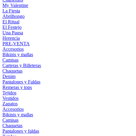
My Valentine
La Fiesta
Abrilhongo
El Ritual
El Festejo
Una Pausa
Herencia
PRE-VENTA
Accesorios
Bikinis y mallas
Camisas
Carteras y Billeteras
Chaquetas
Denim
Pantalones y Faldas
Remeras y tops
Tejidos
Vestidos
Zapatos
Accesorios
Bikinis y mallas
Camisas
Chaquetas
Pantalones y faldas