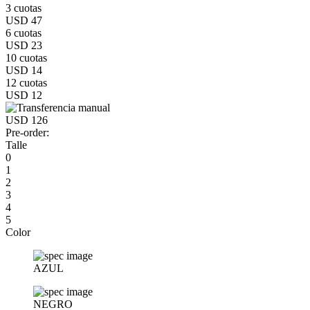
3 cuotas
USD 47
6 cuotas
USD 23
10 cuotas
USD 14
12 cuotas
USD 12
USD 126
Pre-order:
Talle
0
1
2
3
4
5
Color
AZUL
NEGRO