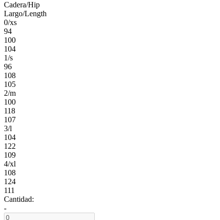
Cadera/Hip
Largo/Length
0/xs
94
100
104
1/s
96
108
105
2/m
100
118
107
3/l
104
122
109
4/xl
108
124
111
Cantidad:
-