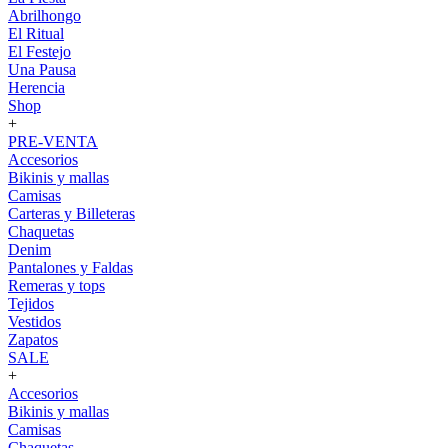
Abrilhongo
El Ritual
El Festejo
Una Pausa
Herencia
Shop
+
PRE-VENTA
Accesorios
Bikinis y mallas
Camisas
Carteras y Billeteras
Chaquetas
Denim
Pantalones y Faldas
Remeras y tops
Tejidos
Vestidos
Zapatos
SALE
+
Accesorios
Bikinis y mallas
Camisas
Chaquetas