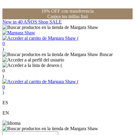
10% OFF con transferencia
Canjea tus millas Itaú
New in
40 AÑOS
Shop
SALE
(
0
)
Buscar
(
0
)
(
0
)
ES
EN