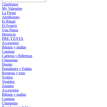
Charlemos
My Valentine
La Fiesta
Abrilhongo
El Ritual
El Festejo
Una Pausa
Herencia
PRE-VENTA
Accesorios
Bikinis y mallas
Camisas
Carteras y Billeteras
Chaquetas
Denim
Pantalones y Faldas
Remeras y tops
Tejidos
Vestidos
Zapatos
Accesorios
Bikinis y mallas
Camisas
Chaquetas