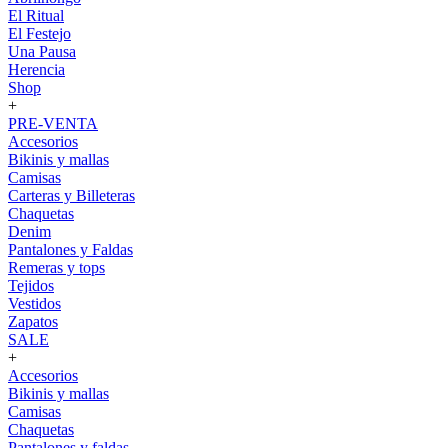
El Ritual
El Festejo
Una Pausa
Herencia
Shop
+
PRE-VENTA
Accesorios
Bikinis y mallas
Camisas
Carteras y Billeteras
Chaquetas
Denim
Pantalones y Faldas
Remeras y tops
Tejidos
Vestidos
Zapatos
SALE
+
Accesorios
Bikinis y mallas
Camisas
Chaquetas
Pantalones y faldas