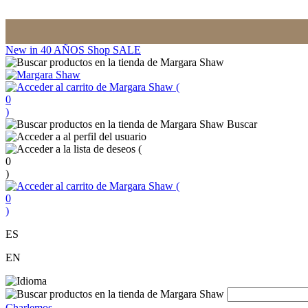
New in
40 AÑOS
Shop
SALE
(
0
)
Buscar
(
0
)
(
0
)
ES
EN
Charlemos