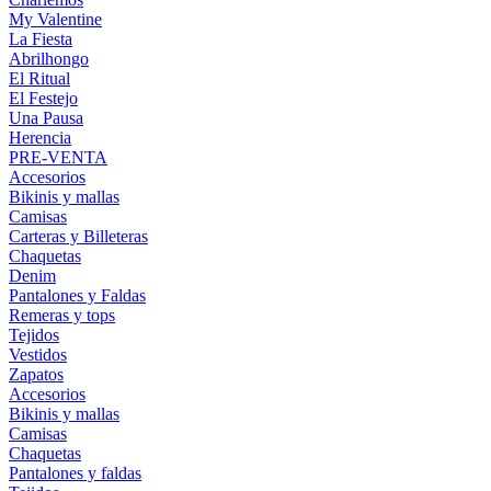
My Valentine
La Fiesta
Abrilhongo
El Ritual
El Festejo
Una Pausa
Herencia
PRE-VENTA
Accesorios
Bikinis y mallas
Camisas
Carteras y Billeteras
Chaquetas
Denim
Pantalones y Faldas
Remeras y tops
Tejidos
Vestidos
Zapatos
Accesorios
Bikinis y mallas
Camisas
Chaquetas
Pantalones y faldas