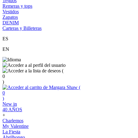
Tejidos
Remeras y tops
Vestidos
Zapatos
DENIM
Carteras y Billeteras
ES
EN
(
0
)
(
0
)
New in
40 AÑOS
+
Charlemos
My Valentine
La Fiesta
Abrilhongo