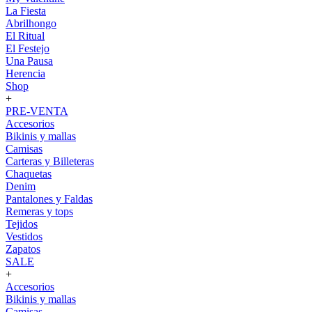
La Fiesta
Abrilhongo
El Ritual
El Festejo
Una Pausa
Herencia
Shop
+
PRE-VENTA
Accesorios
Bikinis y mallas
Camisas
Carteras y Billeteras
Chaquetas
Denim
Pantalones y Faldas
Remeras y tops
Tejidos
Vestidos
Zapatos
SALE
+
Accesorios
Bikinis y mallas
Camisas