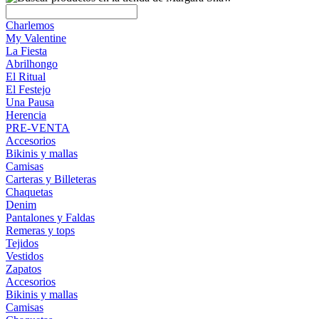
Charlemos
My Valentine
La Fiesta
Abrilhongo
El Ritual
El Festejo
Una Pausa
Herencia
PRE-VENTA
Accesorios
Bikinis y mallas
Camisas
Carteras y Billeteras
Chaquetas
Denim
Pantalones y Faldas
Remeras y tops
Tejidos
Vestidos
Zapatos
Accesorios
Bikinis y mallas
Camisas