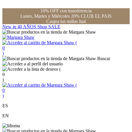
10% OFF con transferencia
Lunes, Martes y Miércoles 20% CLUB EL PAIS
Canjea tus millas Itaú
New in
40 AÑOS
Shop
SALE
(
0
)
Buscar
(
0
)
(
0
)
ES
EN