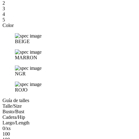
2
3
4
5
Color
BEIGE
MARRON
NGR
ROJO
Guía de talles
Talle/Size
Busto/Bust
Cadera/Hip
Largo/Length
0/xs
100