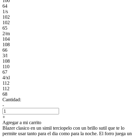
100
64
1/s
102
102
65
2/m
104
108
66
3/l
108
110
67
4/xl
112
112
68
Cantidad:
-
+
Agregar a mi carrito
Blazer clasico en un simil terciopelo con un brillo sutil que te lo
permite usar tanto para el dia como para la noche. El forro juega un