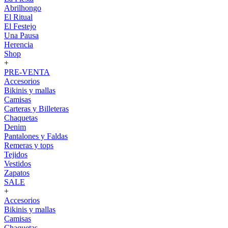
Abrilhongo
El Ritual
El Festejo
Una Pausa
Herencia
Shop
+
PRE-VENTA
Accesorios
Bikinis y mallas
Camisas
Carteras y Billeteras
Chaquetas
Denim
Pantalones y Faldas
Remeras y tops
Tejidos
Vestidos
Zapatos
SALE
+
Accesorios
Bikinis y mallas
Camisas
Chaquetas