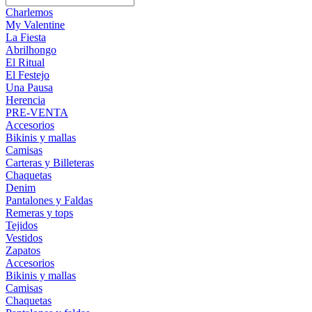
Charlemos
My Valentine
La Fiesta
Abrilhongo
El Ritual
El Festejo
Una Pausa
Herencia
PRE-VENTA
Accesorios
Bikinis y mallas
Camisas
Carteras y Billeteras
Chaquetas
Denim
Pantalones y Faldas
Remeras y tops
Tejidos
Vestidos
Zapatos
Accesorios
Bikinis y mallas
Camisas
Chaquetas