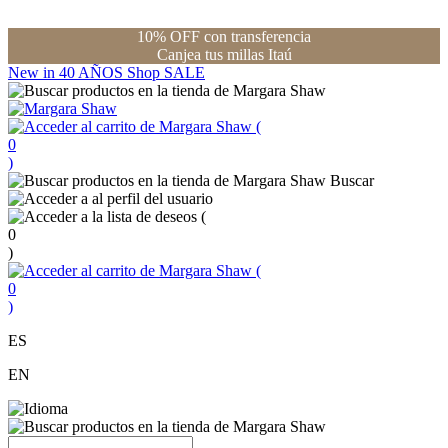
10% OFF con transferencia
Canjea tus millas Itaú
New in
40 AÑOS
Shop
SALE
(
0
)
Buscar
(
0
)
(
0
)
ES
EN