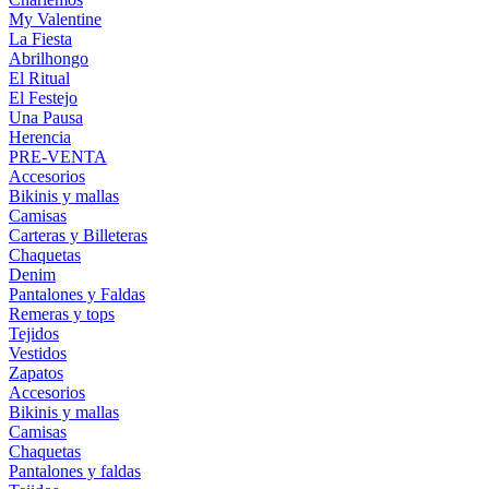
My Valentine
La Fiesta
Abrilhongo
El Ritual
El Festejo
Una Pausa
Herencia
PRE-VENTA
Accesorios
Bikinis y mallas
Camisas
Carteras y Billeteras
Chaquetas
Denim
Pantalones y Faldas
Remeras y tops
Tejidos
Vestidos
Zapatos
Accesorios
Bikinis y mallas
Camisas
Chaquetas
Pantalones y faldas