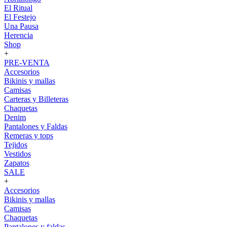
El Ritual
El Festejo
Una Pausa
Herencia
Shop
+
PRE-VENTA
Accesorios
Bikinis y mallas
Camisas
Carteras y Billeteras
Chaquetas
Denim
Pantalones y Faldas
Remeras y tops
Tejidos
Vestidos
Zapatos
SALE
+
Accesorios
Bikinis y mallas
Camisas
Chaquetas
Pantalones y faldas