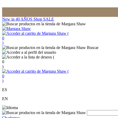
New in
40 AÑOS
Shop
SALE
(
0
)
Buscar
(
0
)
(
0
)
ES
EN
Charlemos