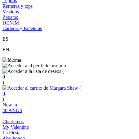
Tejidos
Remeras y tops
Vestidos
Zapatos
DENIM
Carteras y Billeteras
ES
EN
(
0
)
(
0
)
New in
40 AÑOS
+
Charlemos
My Valentine
La Fiesta
Abrilhongo