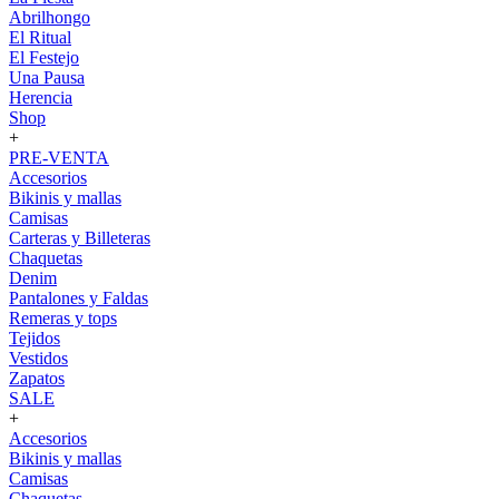
Abrilhongo
El Ritual
El Festejo
Una Pausa
Herencia
Shop
+
PRE-VENTA
Accesorios
Bikinis y mallas
Camisas
Carteras y Billeteras
Chaquetas
Denim
Pantalones y Faldas
Remeras y tops
Tejidos
Vestidos
Zapatos
SALE
+
Accesorios
Bikinis y mallas
Camisas
Chaquetas