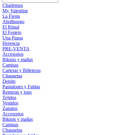
Charlemos
My Valentine
La Fiesta
Abrilhongo
El Ritual
El Festejo
Una Pausa
Herencia
PRE-VENTA
Accesorios
Bikinis y mallas
Camisas
Carteras y Billeteras
Chaquetas
Denim
Pantalones y Faldas
Remeras y tops
Tejidos
Vestidos
Zapatos
Accesorios
Bikinis y mallas
Camisas
Chaquetas