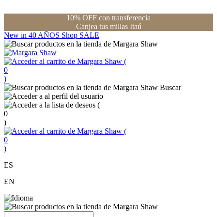
10% OFF con transferencia
Canjea tus millas Itaú
New in
40 AÑOS
Shop
SALE
(
0
)
Buscar
(
0
)
(
0
)
ES
EN