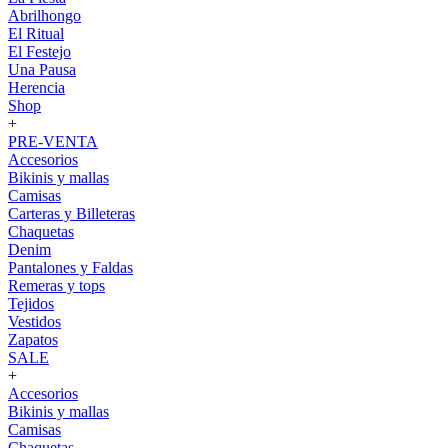
Abrilhongo
El Ritual
El Festejo
Una Pausa
Herencia
Shop
+
PRE-VENTA
Accesorios
Bikinis y mallas
Camisas
Carteras y Billeteras
Chaquetas
Denim
Pantalones y Faldas
Remeras y tops
Tejidos
Vestidos
Zapatos
SALE
+
Accesorios
Bikinis y mallas
Camisas
Chaquetas