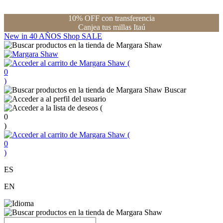
10% OFF con transferencia
Canjea tus millas Itaú
New in
40 AÑOS
Shop
SALE
(
0
)
Buscar
(
0
)
(
0
)
ES
EN