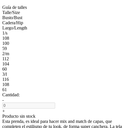
Guía de talles
Talle/Size
Busto/Bust
Cadera/Hip
Largo/Length
1/s
108
100
59
2/m
112
104
60
3/l
116
108
61
Cantidad:
-
+
Producto sin stock
Esta prenda, es ideal para hacer mix and match de capas, que
completen el estilismo de tu look, de forma super canchera. La tela