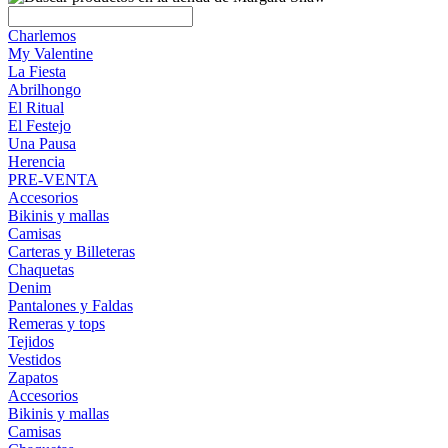
Charlemos
My Valentine
La Fiesta
Abrilhongo
El Ritual
El Festejo
Una Pausa
Herencia
PRE-VENTA
Accesorios
Bikinis y mallas
Camisas
Carteras y Billeteras
Chaquetas
Denim
Pantalones y Faldas
Remeras y tops
Tejidos
Vestidos
Zapatos
Accesorios
Bikinis y mallas
Camisas