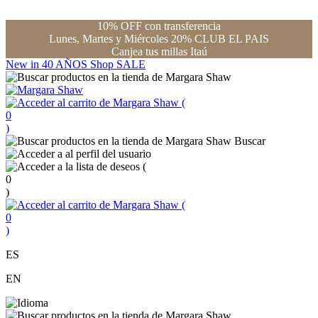
10% OFF con transferencia
Lunes, Martes y Miércoles 20% CLUB EL PAIS
Canjea tus millas Itaú
New in
40 AÑOS
Shop
SALE
(
0
)
Buscar
(
0
)
(
0
)
ES
EN