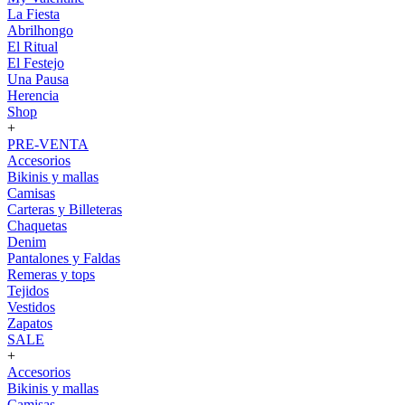
La Fiesta
Abrilhongo
El Ritual
El Festejo
Una Pausa
Herencia
Shop
+
PRE-VENTA
Accesorios
Bikinis y mallas
Camisas
Carteras y Billeteras
Chaquetas
Denim
Pantalones y Faldas
Remeras y tops
Tejidos
Vestidos
Zapatos
SALE
+
Accesorios
Bikinis y mallas
Camisas