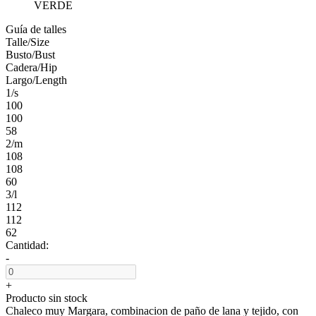
VERDE
Guía de talles
Talle/Size
Busto/Bust
Cadera/Hip
Largo/Length
1/s
100
100
58
2/m
108
108
60
3/l
112
112
62
Cantidad:
-
+
Producto sin stock
Chaleco muy Margara, combinacion de paño de lana y tejido, con