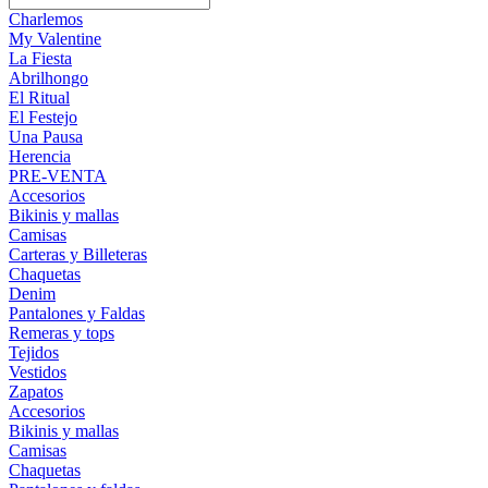
Charlemos
My Valentine
La Fiesta
Abrilhongo
El Ritual
El Festejo
Una Pausa
Herencia
PRE-VENTA
Accesorios
Bikinis y mallas
Camisas
Carteras y Billeteras
Chaquetas
Denim
Pantalones y Faldas
Remeras y tops
Tejidos
Vestidos
Zapatos
Accesorios
Bikinis y mallas
Camisas
Chaquetas