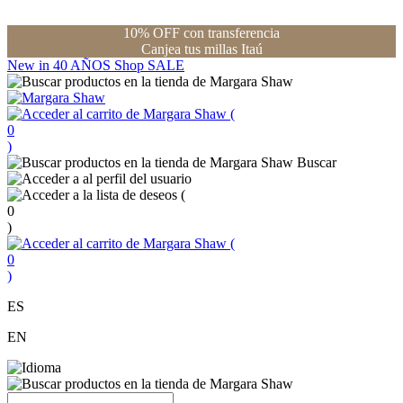
10% OFF con transferencia
Canjea tus millas Itaú
New in
40 AÑOS
Shop
SALE
(
0
)
Buscar
(
0
)
(
0
)
ES
EN