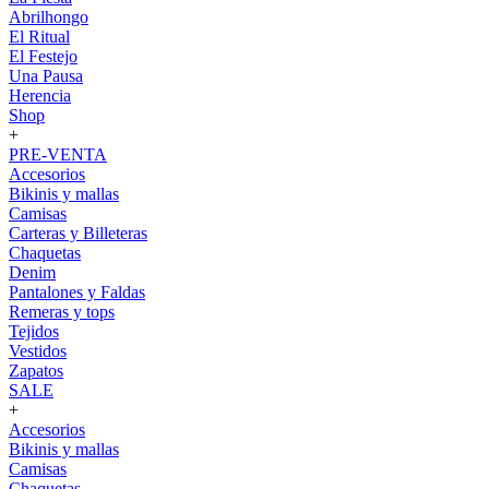
Abrilhongo
El Ritual
El Festejo
Una Pausa
Herencia
Shop
+
PRE-VENTA
Accesorios
Bikinis y mallas
Camisas
Carteras y Billeteras
Chaquetas
Denim
Pantalones y Faldas
Remeras y tops
Tejidos
Vestidos
Zapatos
SALE
+
Accesorios
Bikinis y mallas
Camisas
Chaquetas