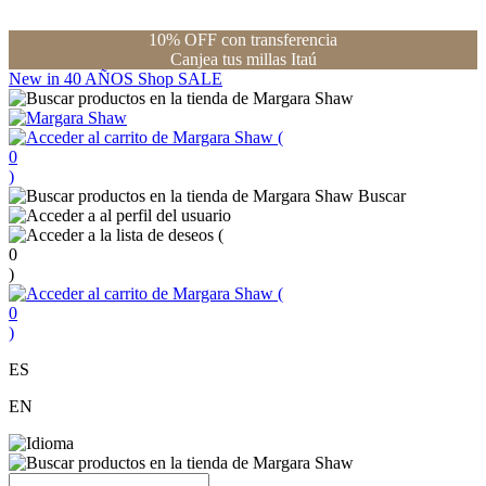
10% OFF con transferencia
Canjea tus millas Itaú
New in
40 AÑOS
Shop
SALE
(
0
)
Buscar
(
0
)
(
0
)
ES
EN