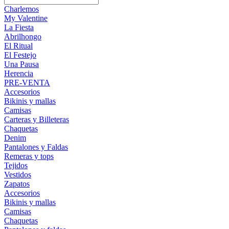
Charlemos
My Valentine
La Fiesta
Abrilhongo
El Ritual
El Festejo
Una Pausa
Herencia
PRE-VENTA
Accesorios
Bikinis y mallas
Camisas
Carteras y Billeteras
Chaquetas
Denim
Pantalones y Faldas
Remeras y tops
Tejidos
Vestidos
Zapatos
Accesorios
Bikinis y mallas
Camisas
Chaquetas