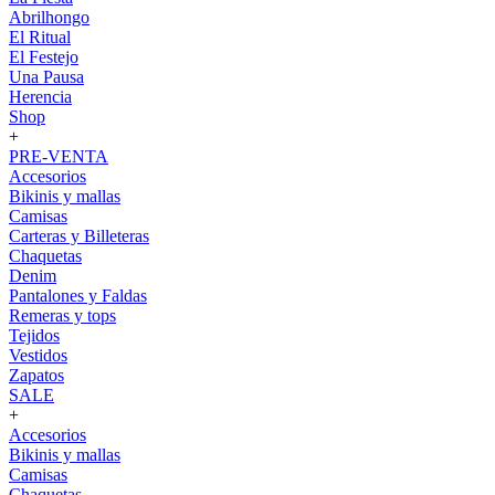
Abrilhongo
El Ritual
El Festejo
Una Pausa
Herencia
Shop
+
PRE-VENTA
Accesorios
Bikinis y mallas
Camisas
Carteras y Billeteras
Chaquetas
Denim
Pantalones y Faldas
Remeras y tops
Tejidos
Vestidos
Zapatos
SALE
+
Accesorios
Bikinis y mallas
Camisas
Chaquetas