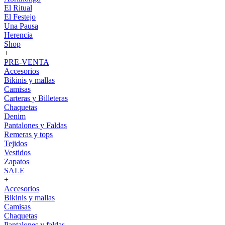
El Ritual
El Festejo
Una Pausa
Herencia
Shop
+
PRE-VENTA
Accesorios
Bikinis y mallas
Camisas
Carteras y Billeteras
Chaquetas
Denim
Pantalones y Faldas
Remeras y tops
Tejidos
Vestidos
Zapatos
SALE
+
Accesorios
Bikinis y mallas
Camisas
Chaquetas
Pantalones y faldas