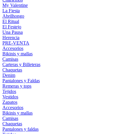
My Valentine
La Fiesta
Abrilhongo
El Ritual
El Festejo
Una Pausa
Herencia
PRE-VENTA
Accesorios
Bikinis y mallas
Camisas
Carteras y Billeteras
Chaquetas
Denim
Pantalones y Faldas
Remeras y tops
Tejidos
Vestidos
Zapatos
Accesorios
Bikinis y mallas
Camisas
Chaquetas
Pantalones y faldas