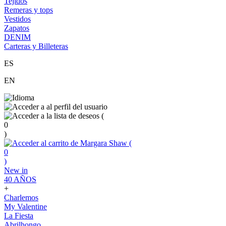
Tejidos
Remeras y tops
Vestidos
Zapatos
DENIM
Carteras y Billeteras
ES
EN
(
0
)
(
0
)
New in
40 AÑOS
+
Charlemos
My Valentine
La Fiesta
Abrilhongo