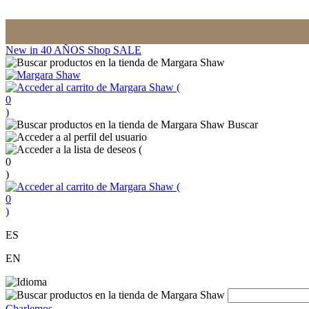
New in
40 AÑOS
Shop
SALE
(
0
)
Buscar
(
0
)
(
0
)
ES
EN
Charlemos