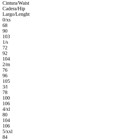
Cintura/Waist
Cadera/Hip
Largo/Lenght
0/xs
68
90
103
1/s
72
92
104
2/m
76
96
105
3/l
78
100
106
4/xl
80
104
106
5/xxl
84