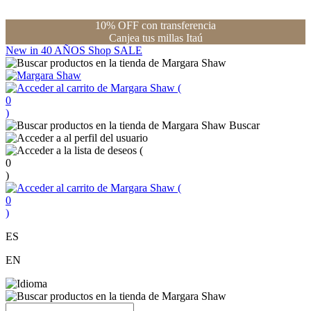
10% OFF con transferencia
Canjea tus millas Itaú
New in
40 AÑOS
Shop
SALE
(
0
)
Buscar
(
0
)
(
0
)
ES
EN