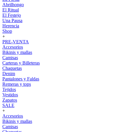
Abrilhongo
El Ritual
El Festejo
Una Pausa
Herencia
Shop
+
PRE-VENTA
Accesorios
Bikinis y mallas
Camisas
Carteras y Billeteras
Chaquetas
Denim
Pantalones y Faldas
Remeras y tops
Tejidos
Vestidos
Zapatos
SALE
+
Accesorios
Bikinis y mallas
Camisas
Chaquetas