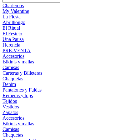
Charlemos
My Valentine
La Fiesta
Abrilhongo
El Ritual
El Festejo
Una Pausa
Herencia
PRE-VENTA
Accesorios
Bikinis y mallas
Camisas
Carteras y Billeteras
Chaquetas
Denim
Pantalones y Faldas
Remeras y tops
Tejidos
Vestidos
Zapatos
Accesorios
Bikinis y mallas
Camisas
Chaquetas