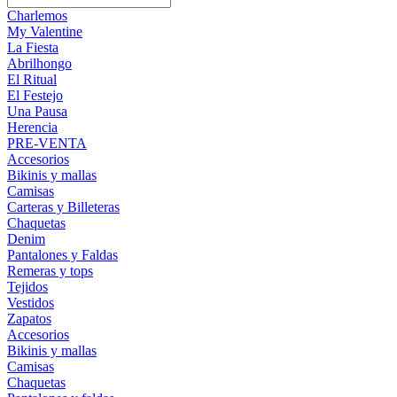
Charlemos
My Valentine
La Fiesta
Abrilhongo
El Ritual
El Festejo
Una Pausa
Herencia
PRE-VENTA
Accesorios
Bikinis y mallas
Camisas
Carteras y Billeteras
Chaquetas
Denim
Pantalones y Faldas
Remeras y tops
Tejidos
Vestidos
Zapatos
Accesorios
Bikinis y mallas
Camisas
Chaquetas