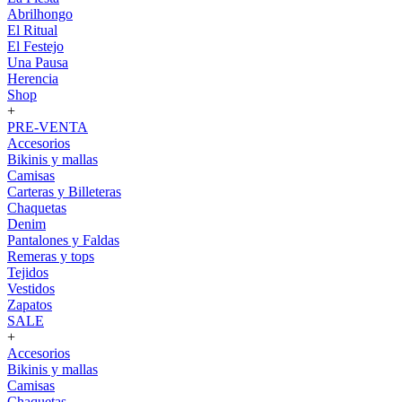
Abrilhongo
El Ritual
El Festejo
Una Pausa
Herencia
Shop
+
PRE-VENTA
Accesorios
Bikinis y mallas
Camisas
Carteras y Billeteras
Chaquetas
Denim
Pantalones y Faldas
Remeras y tops
Tejidos
Vestidos
Zapatos
SALE
+
Accesorios
Bikinis y mallas
Camisas
Chaquetas