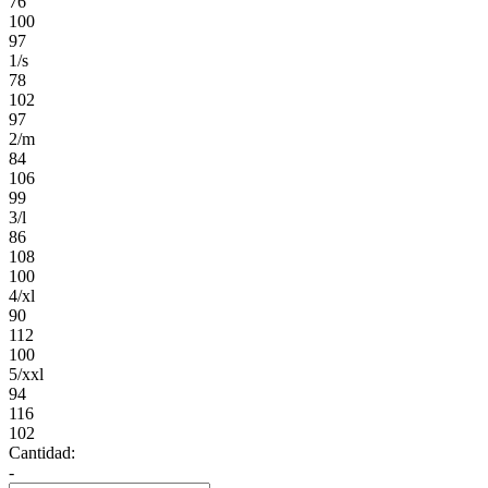
76
100
97
1/s
78
102
97
2/m
84
106
99
3/l
86
108
100
4/xl
90
112
100
5/xxl
94
116
102
Cantidad:
-