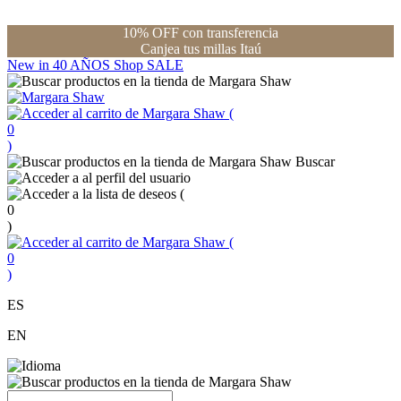
10% OFF con transferencia
Canjea tus millas Itaú
New in
40 AÑOS
Shop
SALE
(
0
)
Buscar
(
0
)
(
0
)
ES
EN