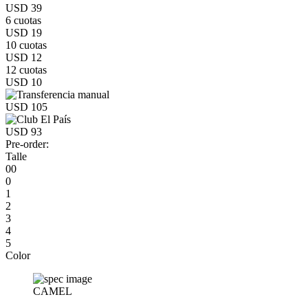
USD 39
6 cuotas
USD 19
10 cuotas
USD 12
12 cuotas
USD 10
USD 105
USD 93
Pre-order:
Talle
00
0
1
2
3
4
5
Color
CAMEL