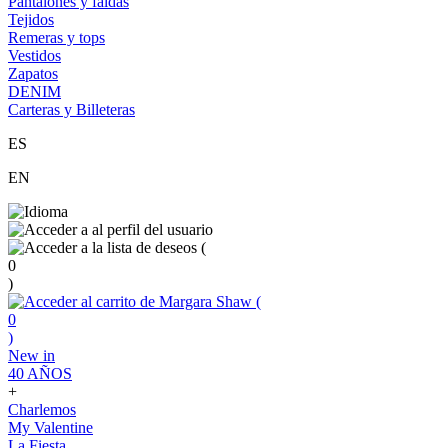
Pantalones y faldas
Tejidos
Remeras y tops
Vestidos
Zapatos
DENIM
Carteras y Billeteras
ES
EN
(
0
)
(
0
)
New in
40 AÑOS
+
Charlemos
My Valentine
La Fiesta