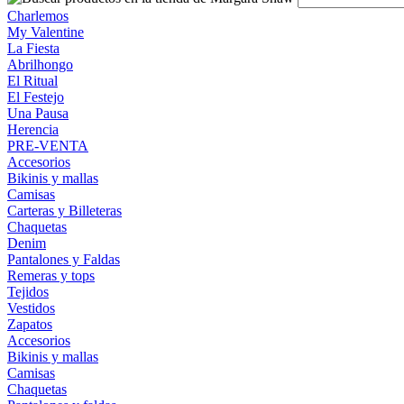
Charlemos
My Valentine
La Fiesta
Abrilhongo
El Ritual
El Festejo
Una Pausa
Herencia
PRE-VENTA
Accesorios
Bikinis y mallas
Camisas
Carteras y Billeteras
Chaquetas
Denim
Pantalones y Faldas
Remeras y tops
Tejidos
Vestidos
Zapatos
Accesorios
Bikinis y mallas
Camisas
Chaquetas