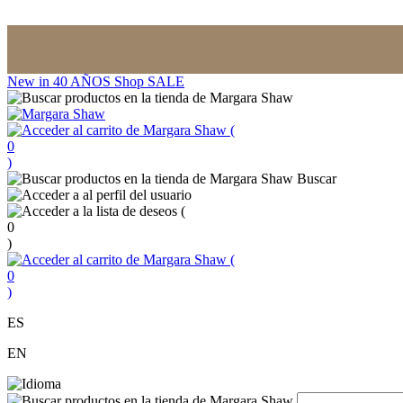
New in
40 AÑOS
Shop
SALE
(
0
)
Buscar
(
0
)
(
0
)
ES
EN