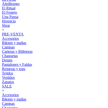
Abrilhongo
El Ritual
El Festejo
Una Pausa
Herencia
Shop
+
PRE-VENTA
Accesorios
Bikinis y mallas
Camisas
Carteras y Billeteras
Chaquetas
Denim
Pantalones y Faldas
Remeras y tops
Tejidos
Vestidos
Zapatos
SALE
+
Accesorios
Bikinis y mallas
Camisas
Chaquetas