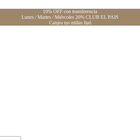
10% OFF con transferencia
Lunes / Martes / Miércoles 20% CLUB EL PAIS
Canjea tus millas Itaú