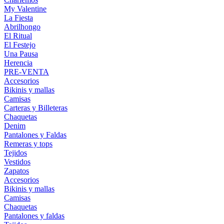
My Valentine
La Fiesta
Abrilhongo
El Ritual
El Festejo
Una Pausa
Herencia
PRE-VENTA
Accesorios
Bikinis y mallas
Camisas
Carteras y Billeteras
Chaquetas
Denim
Pantalones y Faldas
Remeras y tops
Tejidos
Vestidos
Zapatos
Accesorios
Bikinis y mallas
Camisas
Chaquetas
Pantalones y faldas