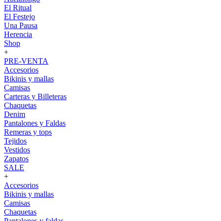
El Ritual
El Festejo
Una Pausa
Herencia
Shop
+
PRE-VENTA
Accesorios
Bikinis y mallas
Camisas
Carteras y Billeteras
Chaquetas
Denim
Pantalones y Faldas
Remeras y tops
Tejidos
Vestidos
Zapatos
SALE
+
Accesorios
Bikinis y mallas
Camisas
Chaquetas
Pantalones y faldas