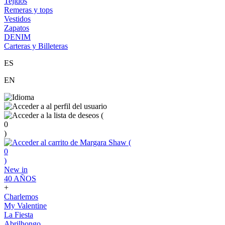
Tejidos
Remeras y tops
Vestidos
Zapatos
DENIM
Carteras y Billeteras
ES
EN
(
0
)
(
0
)
New in
40 AÑOS
+
Charlemos
My Valentine
La Fiesta
Abrilhongo