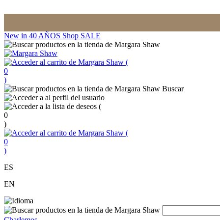
New in
40 AÑOS
Shop
SALE
(
0
)
Buscar
(
0
)
(
0
)
ES
EN
Charlemos