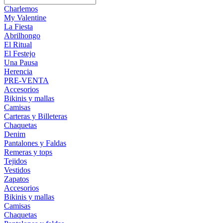
Charlemos
My Valentine
La Fiesta
Abrilhongo
El Ritual
El Festejo
Una Pausa
Herencia
PRE-VENTA
Accesorios
Bikinis y mallas
Camisas
Carteras y Billeteras
Chaquetas
Denim
Pantalones y Faldas
Remeras y tops
Tejidos
Vestidos
Zapatos
Accesorios
Bikinis y mallas
Camisas
Chaquetas