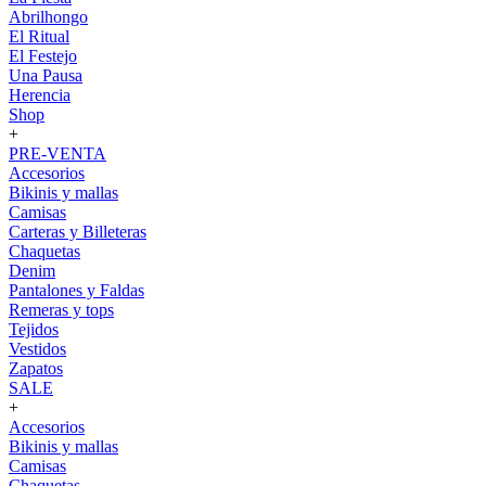
Abrilhongo
El Ritual
El Festejo
Una Pausa
Herencia
Shop
+
PRE-VENTA
Accesorios
Bikinis y mallas
Camisas
Carteras y Billeteras
Chaquetas
Denim
Pantalones y Faldas
Remeras y tops
Tejidos
Vestidos
Zapatos
SALE
+
Accesorios
Bikinis y mallas
Camisas
Chaquetas