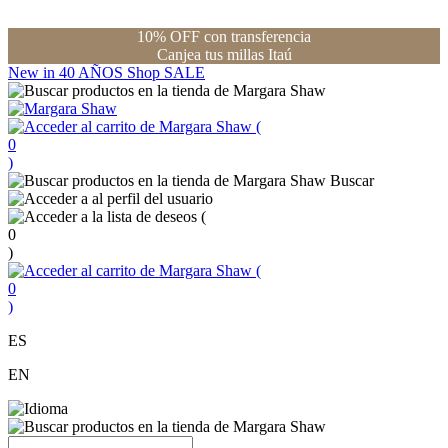
10% OFF con transferencia
Canjea tus millas Itaú
New in
40 AÑOS
Shop
SALE
(
0
)
Buscar
(
0
)
(
0
)
ES
EN