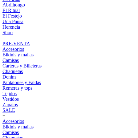
Abrilhongo
El Ritual
El Festejo
Una Pausa
Herencia
Shop
+
PRE-VENTA
Accesorios
Bikinis y mallas
Camisas
Carteras y Billeteras
Chaquetas
Denim
Pantalones y Faldas
Remeras y tops
Tejidos
Vestidos
Zapatos
SALE
+
Accesorios
Bikinis y mallas
Camisas
Chaquetas