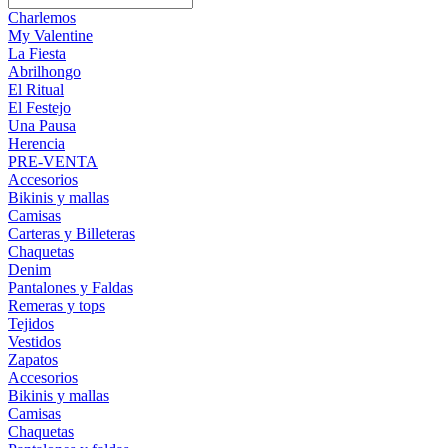
Charlemos
My Valentine
La Fiesta
Abrilhongo
El Ritual
El Festejo
Una Pausa
Herencia
PRE-VENTA
Accesorios
Bikinis y mallas
Camisas
Carteras y Billeteras
Chaquetas
Denim
Pantalones y Faldas
Remeras y tops
Tejidos
Vestidos
Zapatos
Accesorios
Bikinis y mallas
Camisas
Chaquetas