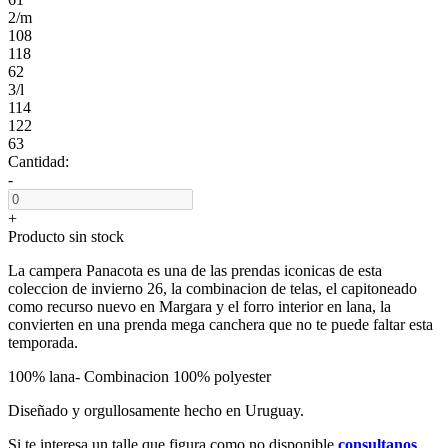
2/m
108
118
62
3/l
114
122
63
Cantidad:
-
+
Producto sin stock
La campera Panacota es una de las prendas iconicas de esta
coleccion de invierno 26, la combinacion de telas, el capitoneado
como recurso nuevo en Margara y el forro interior en lana, la
convierten en una prenda mega canchera que no te puede faltar esta
temporada.
100% lana- Combinacion 100% polyester
Diseñado y orgullosamente hecho en Uruguay.
Si te interesa un talle que figura como no disponible
consultanos