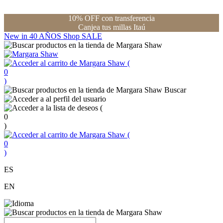
10% OFF con transferencia
Canjea tus millas Itaú
New in
40 AÑOS
Shop
SALE
(
0
)
Buscar
(
0
)
(
0
)
ES
EN