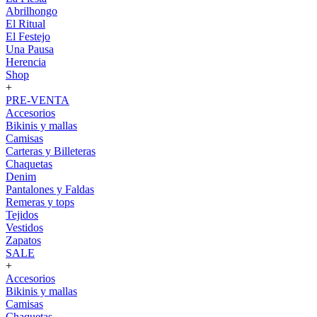
Abrilhongo
El Ritual
El Festejo
Una Pausa
Herencia
Shop
+
PRE-VENTA
Accesorios
Bikinis y mallas
Camisas
Carteras y Billeteras
Chaquetas
Denim
Pantalones y Faldas
Remeras y tops
Tejidos
Vestidos
Zapatos
SALE
+
Accesorios
Bikinis y mallas
Camisas
Chaquetas