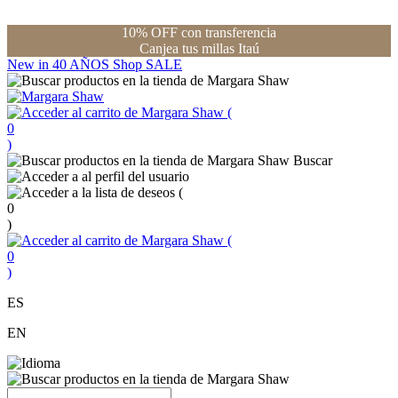
10% OFF con transferencia
Canjea tus millas Itaú
New in
40 AÑOS
Shop
SALE
(
0
)
Buscar
(
0
)
(
0
)
ES
EN