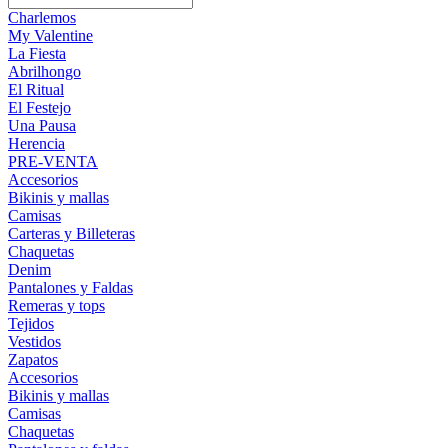
Charlemos
My Valentine
La Fiesta
Abrilhongo
El Ritual
El Festejo
Una Pausa
Herencia
PRE-VENTA
Accesorios
Bikinis y mallas
Camisas
Carteras y Billeteras
Chaquetas
Denim
Pantalones y Faldas
Remeras y tops
Tejidos
Vestidos
Zapatos
Accesorios
Bikinis y mallas
Camisas
Chaquetas