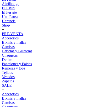
Abrilhongo
El Ritual
El Festejo
Una Pausa
Herencia
Shop
+
PRE-VENTA
Accesorios
Bikinis y mallas
Camisas
Carteras y Billeteras
Chaquetas
Denim
Pantalones y Faldas
Remeras y tops
Tejidos
Vestidos
Zapatos
SALE
+
Accesorios
Bikinis y mallas
Camisas
Chaquetas