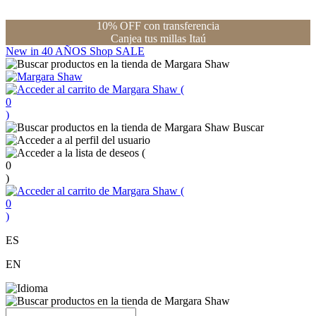
10% OFF con transferencia
Canjea tus millas Itaú
New in
40 AÑOS
Shop
SALE
(
0
)
Buscar
(
0
)
(
0
)
ES
EN