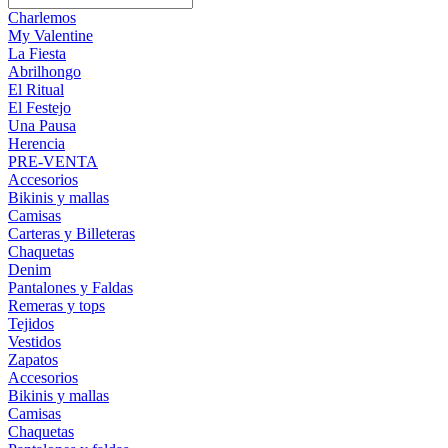
Charlemos
My Valentine
La Fiesta
Abrilhongo
El Ritual
El Festejo
Una Pausa
Herencia
PRE-VENTA
Accesorios
Bikinis y mallas
Camisas
Carteras y Billeteras
Chaquetas
Denim
Pantalones y Faldas
Remeras y tops
Tejidos
Vestidos
Zapatos
Accesorios
Bikinis y mallas
Camisas
Chaquetas