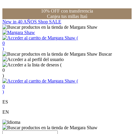
10% OFF con transferencia
Canjea tus millas Itaú
New in
40 AÑOS
Shop
SALE
(
0
)
Buscar
(
0
)
(
0
)
ES
EN