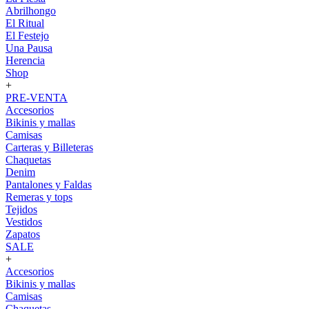
Abrilhongo
El Ritual
El Festejo
Una Pausa
Herencia
Shop
+
PRE-VENTA
Accesorios
Bikinis y mallas
Camisas
Carteras y Billeteras
Chaquetas
Denim
Pantalones y Faldas
Remeras y tops
Tejidos
Vestidos
Zapatos
SALE
+
Accesorios
Bikinis y mallas
Camisas
Chaquetas