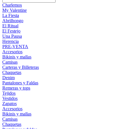
Charlemos
My Valentine
La Fiesta
Abrilhongo
El Ritual
El Festejo
Una Pausa
Herencia
PRE-VENTA
Accesorios
Bikinis y mallas
Camisas
Carteras y Billeteras
Chaquetas
Denim
Pantalones y Faldas
Remeras y tops
Tejidos
Vestidos
Zapatos
Accesorios
Bikinis y mallas
Camisas
Chaquetas