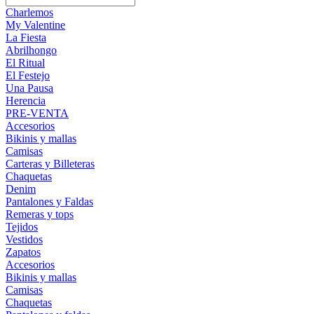
Charlemos
My Valentine
La Fiesta
Abrilhongo
El Ritual
El Festejo
Una Pausa
Herencia
PRE-VENTA
Accesorios
Bikinis y mallas
Camisas
Carteras y Billeteras
Chaquetas
Denim
Pantalones y Faldas
Remeras y tops
Tejidos
Vestidos
Zapatos
Accesorios
Bikinis y mallas
Camisas
Chaquetas