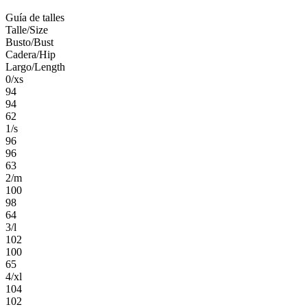
Guía de talles
Talle/Size
Busto/Bust
Cadera/Hip
Largo/Length
0/xs
94
94
62
1/s
96
96
63
2/m
100
98
64
3/l
102
100
65
4/xl
104
102