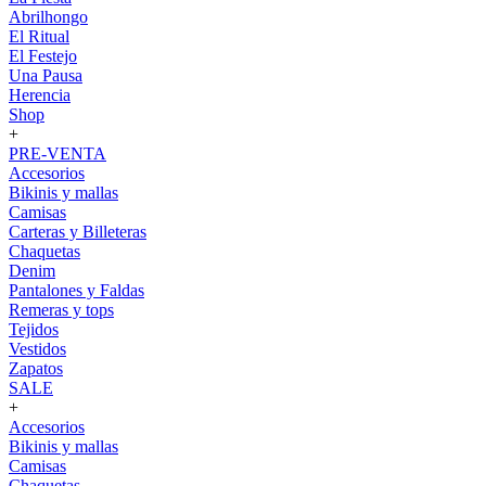
Abrilhongo
El Ritual
El Festejo
Una Pausa
Herencia
Shop
+
PRE-VENTA
Accesorios
Bikinis y mallas
Camisas
Carteras y Billeteras
Chaquetas
Denim
Pantalones y Faldas
Remeras y tops
Tejidos
Vestidos
Zapatos
SALE
+
Accesorios
Bikinis y mallas
Camisas
Chaquetas