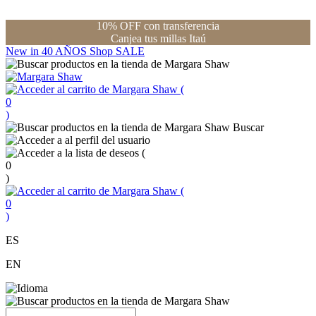
10% OFF con transferencia
Canjea tus millas Itaú
New in
40 AÑOS
Shop
SALE
(
0
)
Buscar
(
0
)
(
0
)
ES
EN