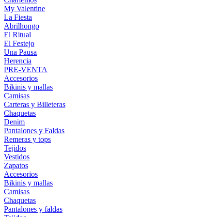
My Valentine
La Fiesta
Abrilhongo
El Ritual
El Festejo
Una Pausa
Herencia
PRE-VENTA
Accesorios
Bikinis y mallas
Camisas
Carteras y Billeteras
Chaquetas
Denim
Pantalones y Faldas
Remeras y tops
Tejidos
Vestidos
Zapatos
Accesorios
Bikinis y mallas
Camisas
Chaquetas
Pantalones y faldas