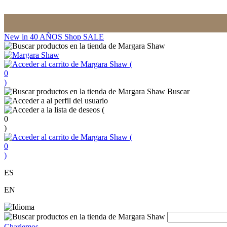
New in
40 AÑOS
Shop
SALE
(
0
)
Buscar
(
0
)
(
0
)
ES
EN
Charlemos