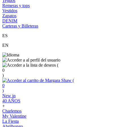
Tejidos
Remeras y tops
Vestidos
Zapatos
DENIM
Carteras y Billeteras
ES
EN
(
0
)
(
0
)
New in
40 AÑOS
+
Charlemos
My Valentine
La Fiesta
Abrilhongo