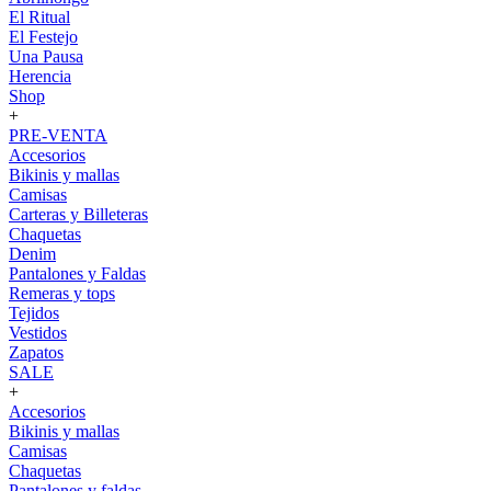
El Ritual
El Festejo
Una Pausa
Herencia
Shop
+
PRE-VENTA
Accesorios
Bikinis y mallas
Camisas
Carteras y Billeteras
Chaquetas
Denim
Pantalones y Faldas
Remeras y tops
Tejidos
Vestidos
Zapatos
SALE
+
Accesorios
Bikinis y mallas
Camisas
Chaquetas
Pantalones y faldas