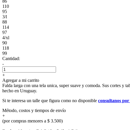
86
110
95
3/l
88
114
97
4/xl
90
118
99
Cantidad:
-
+
Agregar a mi carrito
Falda larga con una tela unica, super suave y comoda. Sus cortes y t
hecho en Uruguay.
Si te interesa un talle que figura como no disponible
consultanos po
Método, costos y tiempos de envío
+
(por compras menores a $ 3.500)