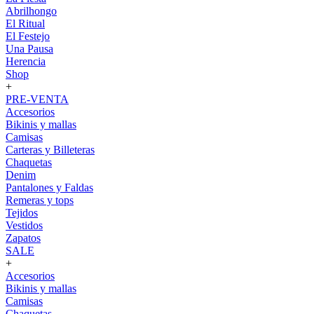
Abrilhongo
El Ritual
El Festejo
Una Pausa
Herencia
Shop
+
PRE-VENTA
Accesorios
Bikinis y mallas
Camisas
Carteras y Billeteras
Chaquetas
Denim
Pantalones y Faldas
Remeras y tops
Tejidos
Vestidos
Zapatos
SALE
+
Accesorios
Bikinis y mallas
Camisas
Chaquetas