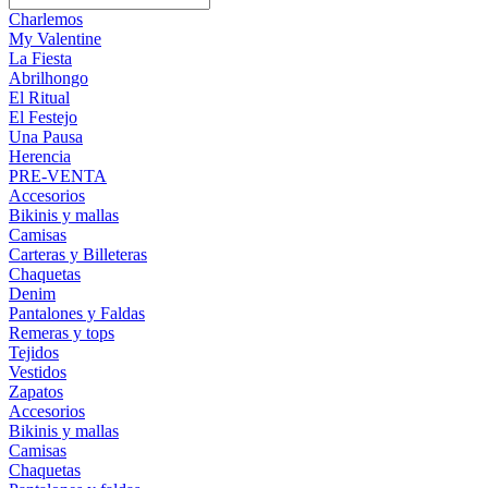
Charlemos
My Valentine
La Fiesta
Abrilhongo
El Ritual
El Festejo
Una Pausa
Herencia
PRE-VENTA
Accesorios
Bikinis y mallas
Camisas
Carteras y Billeteras
Chaquetas
Denim
Pantalones y Faldas
Remeras y tops
Tejidos
Vestidos
Zapatos
Accesorios
Bikinis y mallas
Camisas
Chaquetas