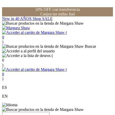
10% OFF con transferencia
Canjea tus millas Itaú
New in
40 AÑOS
Shop
SALE
(
0
)
Buscar
(
0
)
(
0
)
ES
EN