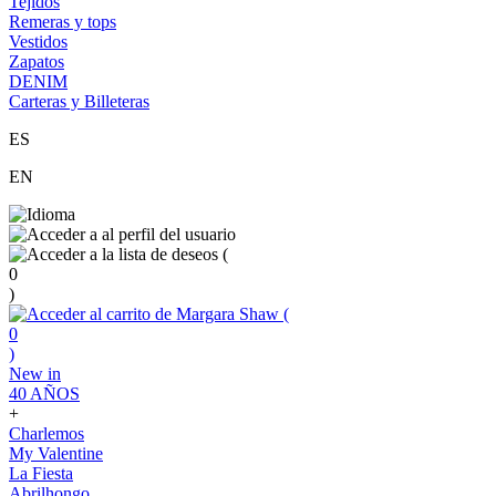
Tejidos
Remeras y tops
Vestidos
Zapatos
DENIM
Carteras y Billeteras
ES
EN
(
0
)
(
0
)
New in
40 AÑOS
+
Charlemos
My Valentine
La Fiesta
Abrilhongo