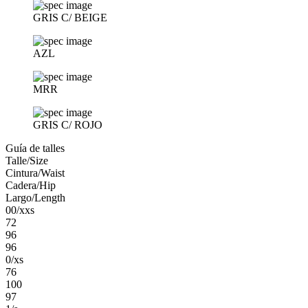
GRIS C/ BEIGE
AZL
MRR
GRIS C/ ROJO
Guía de talles
Talle/Size
Cintura/Waist
Cadera/Hip
Largo/Length
00/xxs
72
96
96
0/xs
76
100
97