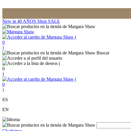
New in
40 AÑOS
Shop
SALE
(
0
)
Buscar
(
0
)
(
0
)
ES
EN
Charlemos