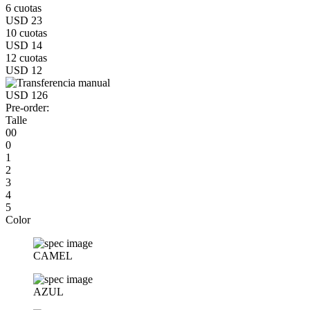
6 cuotas
USD 23
10 cuotas
USD 14
12 cuotas
USD 12
USD 126
Pre-order:
Talle
00
0
1
2
3
4
5
Color
CAMEL
AZUL