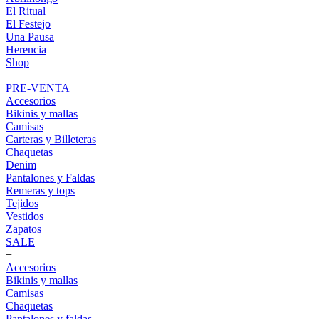
El Ritual
El Festejo
Una Pausa
Herencia
Shop
+
PRE-VENTA
Accesorios
Bikinis y mallas
Camisas
Carteras y Billeteras
Chaquetas
Denim
Pantalones y Faldas
Remeras y tops
Tejidos
Vestidos
Zapatos
SALE
+
Accesorios
Bikinis y mallas
Camisas
Chaquetas
Pantalones y faldas