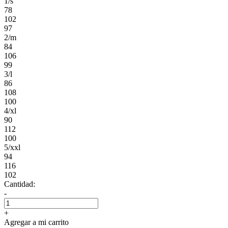
1/s
78
102
97
2/m
84
106
99
3/l
86
108
100
4/xl
90
112
100
5/xxl
94
116
102
Cantidad:
-
+
Agregar a mi carrito