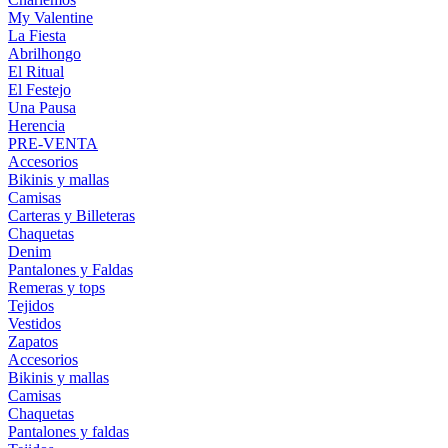
My Valentine
La Fiesta
Abrilhongo
El Ritual
El Festejo
Una Pausa
Herencia
PRE-VENTA
Accesorios
Bikinis y mallas
Camisas
Carteras y Billeteras
Chaquetas
Denim
Pantalones y Faldas
Remeras y tops
Tejidos
Vestidos
Zapatos
Accesorios
Bikinis y mallas
Camisas
Chaquetas
Pantalones y faldas