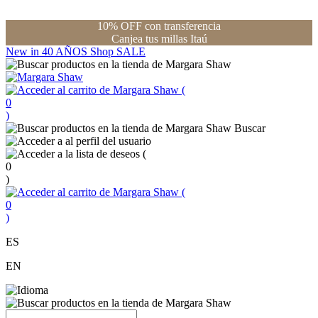
10% OFF con transferencia
Canjea tus millas Itaú
New in
40 AÑOS
Shop
SALE
(
0
)
Buscar
(
0
)
(
0
)
ES
EN