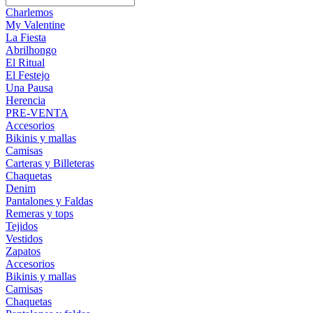
Charlemos
My Valentine
La Fiesta
Abrilhongo
El Ritual
El Festejo
Una Pausa
Herencia
PRE-VENTA
Accesorios
Bikinis y mallas
Camisas
Carteras y Billeteras
Chaquetas
Denim
Pantalones y Faldas
Remeras y tops
Tejidos
Vestidos
Zapatos
Accesorios
Bikinis y mallas
Camisas
Chaquetas