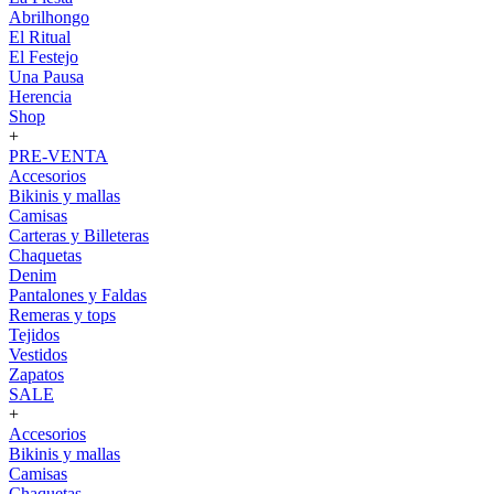
Abrilhongo
El Ritual
El Festejo
Una Pausa
Herencia
Shop
+
PRE-VENTA
Accesorios
Bikinis y mallas
Camisas
Carteras y Billeteras
Chaquetas
Denim
Pantalones y Faldas
Remeras y tops
Tejidos
Vestidos
Zapatos
SALE
+
Accesorios
Bikinis y mallas
Camisas
Chaquetas