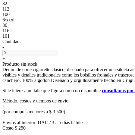
82
112
100
6/xxxl
86
116
101
Cantidad:
-
+
Producto sin stock
Denim de corte cigarrette clasico, diseñado para ofrecer una silueta at
visibles y detalles tradicionales como los bolsillos frontales y trasero
canchero. 100% algodon Diseñado y orgullosamente hecho en Urugu
Si te interesa un talle que figura como no disponible
consultanos po
Método, costos y tiempos de envío
+
(por compras menores a $ 3.500)
Envíos al Interior: DAC / 3 a 5 días hábiles
Costo $ 250