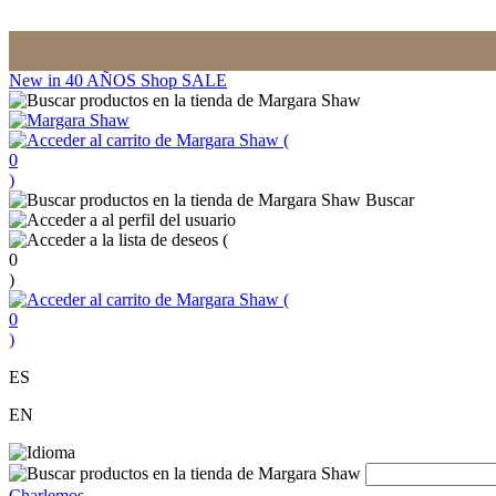
New in
40 AÑOS
Shop
SALE
(
0
)
Buscar
(
0
)
(
0
)
ES
EN
Charlemos