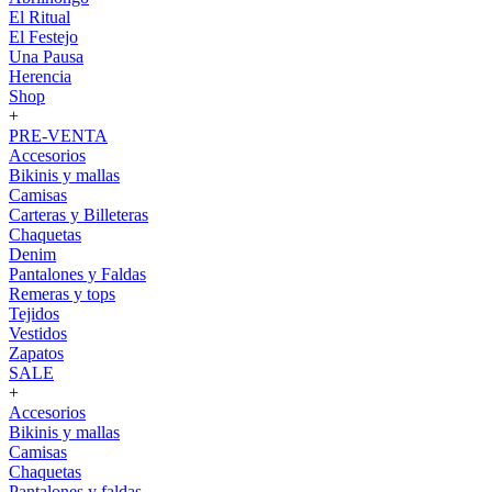
El Ritual
El Festejo
Una Pausa
Herencia
Shop
+
PRE-VENTA
Accesorios
Bikinis y mallas
Camisas
Carteras y Billeteras
Chaquetas
Denim
Pantalones y Faldas
Remeras y tops
Tejidos
Vestidos
Zapatos
SALE
+
Accesorios
Bikinis y mallas
Camisas
Chaquetas
Pantalones y faldas