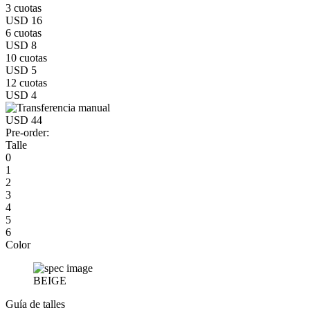
3 cuotas
USD 16
6 cuotas
USD 8
10 cuotas
USD 5
12 cuotas
USD 4
USD 44
Pre-order:
Talle
0
1
2
3
4
5
6
Color
BEIGE
Guía de talles