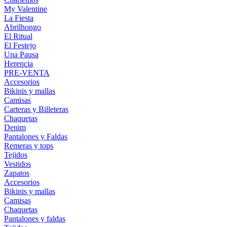
My Valentine
La Fiesta
Abrilhongo
El Ritual
El Festejo
Una Pausa
Herencia
PRE-VENTA
Accesorios
Bikinis y mallas
Camisas
Carteras y Billeteras
Chaquetas
Denim
Pantalones y Faldas
Remeras y tops
Tejidos
Vestidos
Zapatos
Accesorios
Bikinis y mallas
Camisas
Chaquetas
Pantalones y faldas