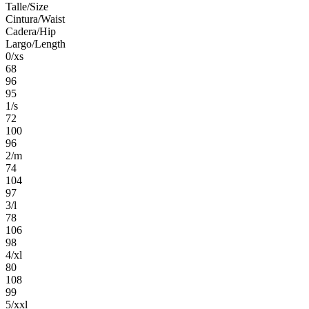
Talle/Size
Cintura/Waist
Cadera/Hip
Largo/Length
0/xs
68
96
95
1/s
72
100
96
2/m
74
104
97
3/l
78
106
98
4/xl
80
108
99
5/xxl