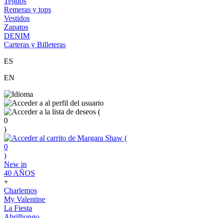
Tejidos
Remeras y tops
Vestidos
Zapatos
DENIM
Carteras y Billeteras
ES
EN
(
0
)
(
0
)
New in
40 AÑOS
+
Charlemos
My Valentine
La Fiesta
Abrilhongo