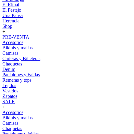
El Ritual
El Festejo
Una Pausa
Herencia
Shop
+
PRE-VENTA
Accesorios
Bikinis y mallas
Camisas
Carteras y Billeteras
Chaquetas
Denim
Pantalones y Faldas
Remeras y tops
Tejidos
Vestidos
Zapatos
SALE
+
Accesorios
Bikinis y mallas
Camisas
Chaquetas
Pantalones y faldas