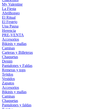
My Valentine
La Fiesta
Abrilhongo
El Ritual
El Festejo
Una Pausa
Herencia
PRE-VENTA
Accesorios
Bikinis y mallas
Camisas
Carteras y Billeteras
Chaquetas
Denim
Pantalones y Faldas
Remeras y tops
Tejidos
Vestidos
Zapatos
Accesorios
Bikinis y mallas
Camisas
Chaquetas
Pantalones y faldas