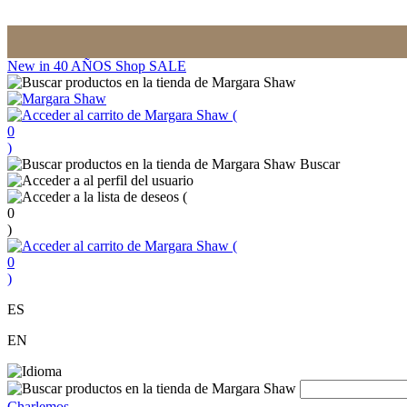
New in
40 AÑOS
Shop
SALE
(
0
)
Buscar
(
0
)
(
0
)
ES
EN
Charlemos