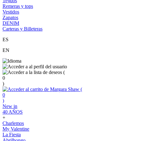
Tejidos
Remeras y tops
Vestidos
Zapatos
DENIM
Carteras y Billeteras
ES
EN
(
0
)
(
0
)
New in
40 AÑOS
+
Charlemos
My Valentine
La Fiesta
Abrilhongo