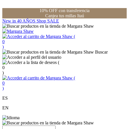
10% OFF con transferencia
Canjea tus millas Itaú
New in
40 AÑOS
Shop
SALE
(
0
)
Buscar
(
0
)
(
0
)
ES
EN