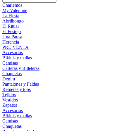
Charlemos
My Valentine
La Fiesta
Abrilhongo
El Ritual
El Festejo
Una Pausa
Herencia
PRE-VENTA
Accesorios
Bikinis y mallas
Camisas
Carteras y Billeteras
Chaquetas
Denim
Pantalones y Faldas
Remeras y tops
Tejidos
Vestidos
Zapatos
Accesorios
Bikinis y mallas
Camisas
Chaquetas