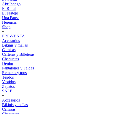
Abrilhongo
El Ritual
El Festejo
Una Pausa
Herencia
Shop
+
PRE-VENTA
Accesorios
Bikinis y mallas
Camisas
Carteras y Billeteras
Chaquetas
Denim
Pantalones y Faldas
Remeras y tops
Tejidos
Vestidos
Zapatos
SALE
+
Accesorios
Bikinis y mallas
Camisas
Chaquetas