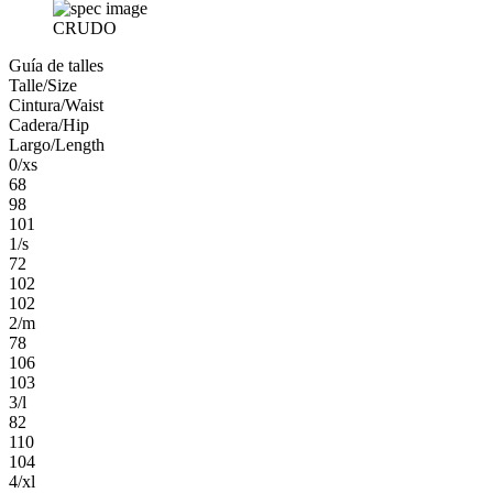
CRUDO
Guía de talles
Talle/Size
Cintura/Waist
Cadera/Hip
Largo/Length
0/xs
68
98
101
1/s
72
102
102
2/m
78
106
103
3/l
82
110
104
4/xl