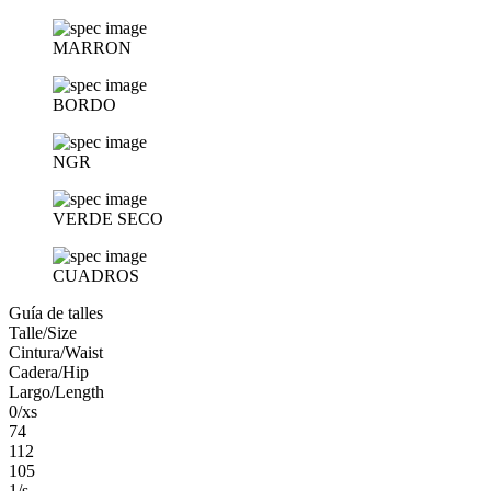
MARRON
BORDO
NGR
VERDE SECO
CUADROS
Guía de talles
Talle/Size
Cintura/Waist
Cadera/Hip
Largo/Length
0/xs
74
112
105
1/s