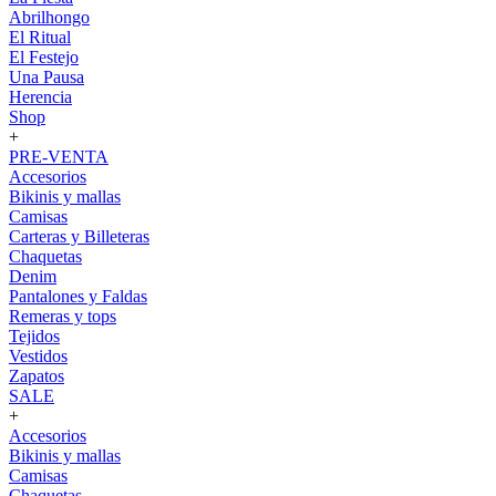
Abrilhongo
El Ritual
El Festejo
Una Pausa
Herencia
Shop
+
PRE-VENTA
Accesorios
Bikinis y mallas
Camisas
Carteras y Billeteras
Chaquetas
Denim
Pantalones y Faldas
Remeras y tops
Tejidos
Vestidos
Zapatos
SALE
+
Accesorios
Bikinis y mallas
Camisas
Chaquetas