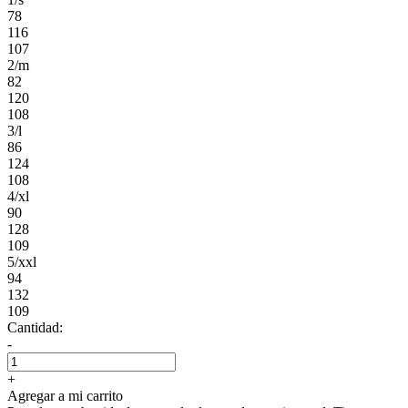
78
116
107
2/m
82
120
108
3/l
86
124
108
4/xl
90
128
109
5/xxl
94
132
109
Cantidad:
-
+
Agregar a mi carrito