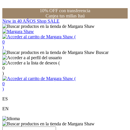
10% OFF con transferencia
Canjea tus millas Itaú
New in
40 AÑOS
Shop
SALE
(
0
)
Buscar
(
0
)
(
0
)
ES
EN