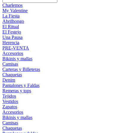
Charlemos
My Valentine
La Fiesta
Abrilhongo
El Ritual
El Festejo
Una Pausa
Herencia
PRE-VENTA
Accesorios
Bikinis y mallas
Camisas
Carteras y Billeteras
Chaquetas
Denim
Pantalones y Faldas
Remeras y tops
Tejidos
Vestidos
Zapatos
Accesorios
Bikinis y mallas
Camisas
Chaquetas