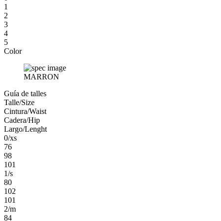
1
2
3
4
5
Color
MARRON
Guía de talles
Talle/Size
Cintura/Waist
Cadera/Hip
Largo/Lenght
0/xs
76
98
101
1/s
80
102
101
2/m
84