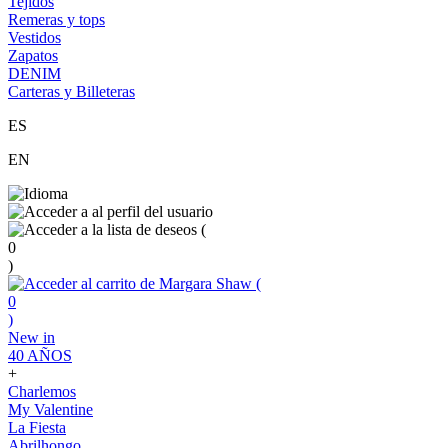
Tejidos
Remeras y tops
Vestidos
Zapatos
DENIM
Carteras y Billeteras
ES
EN
(
0
)
(
0
)
New in
40 AÑOS
+
Charlemos
My Valentine
La Fiesta
Abrilhongo