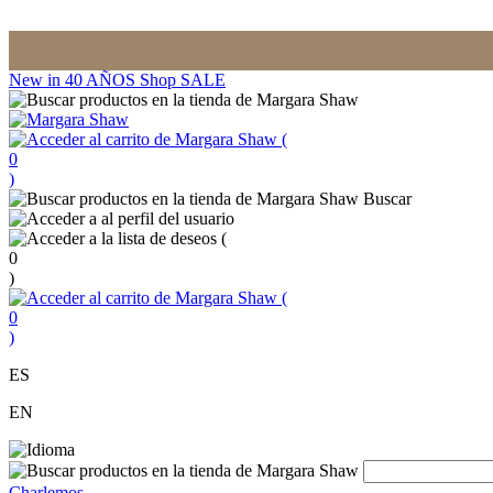
New in
40 AÑOS
Shop
SALE
(
0
)
Buscar
(
0
)
(
0
)
ES
EN
Charlemos