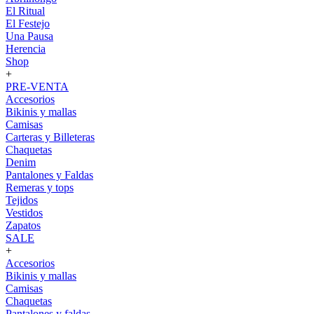
El Ritual
El Festejo
Una Pausa
Herencia
Shop
+
PRE-VENTA
Accesorios
Bikinis y mallas
Camisas
Carteras y Billeteras
Chaquetas
Denim
Pantalones y Faldas
Remeras y tops
Tejidos
Vestidos
Zapatos
SALE
+
Accesorios
Bikinis y mallas
Camisas
Chaquetas
Pantalones y faldas