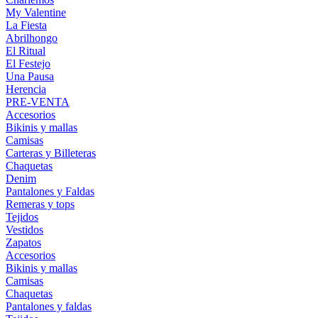
My Valentine
La Fiesta
Abrilhongo
El Ritual
El Festejo
Una Pausa
Herencia
PRE-VENTA
Accesorios
Bikinis y mallas
Camisas
Carteras y Billeteras
Chaquetas
Denim
Pantalones y Faldas
Remeras y tops
Tejidos
Vestidos
Zapatos
Accesorios
Bikinis y mallas
Camisas
Chaquetas
Pantalones y faldas