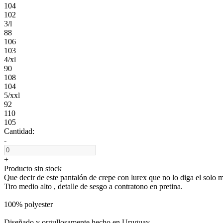
104
102
3/l
88
106
103
4/xl
90
108
104
5/xxl
92
110
105
Cantidad:
-
+
Producto sin stock
Que decir de este pantalón de crepe con lurex que no lo diga el solo m
Tiro medio alto , detalle de sesgo a contratono en pretina.
100% polyester
Diseñado y orgullosamente hecho en Uruguay