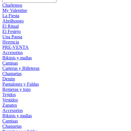
Charlemos
My Valentine
La Fiesta
Abrilhongo
El Ritual
El Festejo
Una Pausa
Herencia
PRE-VENTA
Accesorios
Bikinis y mallas
Camisas
Carteras y Billeteras
Chaquetas
Denim
Pantalones y Faldas
Remeras y tops
Tejidos
Vestidos
Zapatos
Accesorios
Bikinis y mallas
Camisas
Chaquetas