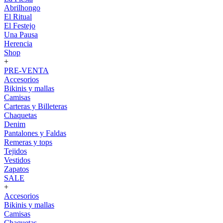
Abrilhongo
El Ritual
El Festejo
Una Pausa
Herencia
Shop
+
PRE-VENTA
Accesorios
Bikinis y mallas
Camisas
Carteras y Billeteras
Chaquetas
Denim
Pantalones y Faldas
Remeras y tops
Tejidos
Vestidos
Zapatos
SALE
+
Accesorios
Bikinis y mallas
Camisas
Chaquetas