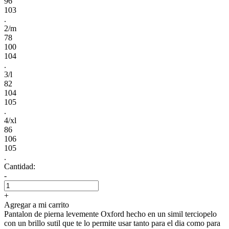
96
103
.
2/m
78
100
104
.
3/l
82
104
105
.
4/xl
86
106
105
.
Cantidad:
-
+
Agregar a mi carrito
Pantalon de pierna levemente Oxford hecho en un simil terciopelo
con un brillo sutil que te lo permite usar tanto para el dia como para