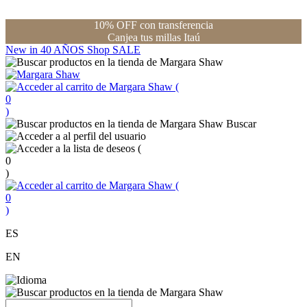
10% OFF con transferencia
Canjea tus millas Itaú
New in
40 AÑOS
Shop
SALE
(
0
)
Buscar
(
0
)
(
0
)
ES
EN