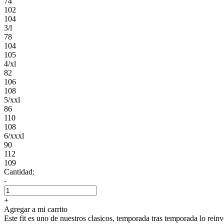
74
102
104
3/l
78
104
105
4/xl
82
106
108
5/xxl
86
110
108
6/xxxl
90
112
109
Cantidad:
-
+
Agregar a mi carrito
Este fit es uno de nuestros clasicos, temporada tras temporada lo rein