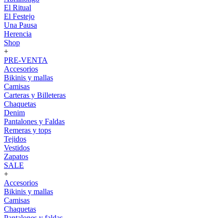
El Ritual
El Festejo
Una Pausa
Herencia
Shop
+
PRE-VENTA
Accesorios
Bikinis y mallas
Camisas
Carteras y Billeteras
Chaquetas
Denim
Pantalones y Faldas
Remeras y tops
Tejidos
Vestidos
Zapatos
SALE
+
Accesorios
Bikinis y mallas
Camisas
Chaquetas
Pantalones y faldas