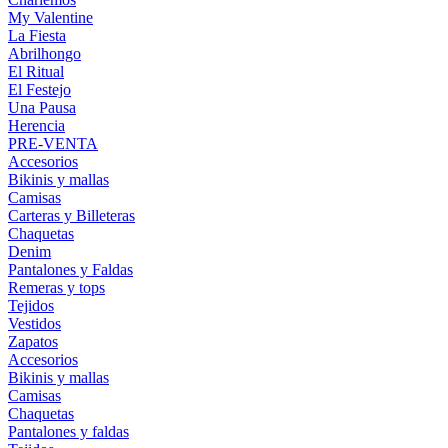
My Valentine
La Fiesta
Abrilhongo
El Ritual
El Festejo
Una Pausa
Herencia
PRE-VENTA
Accesorios
Bikinis y mallas
Camisas
Carteras y Billeteras
Chaquetas
Denim
Pantalones y Faldas
Remeras y tops
Tejidos
Vestidos
Zapatos
Accesorios
Bikinis y mallas
Camisas
Chaquetas
Pantalones y faldas