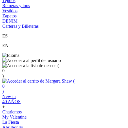
Tejidos
Remeras y tops
Vestidos
Zapatos
DENIM
Carteras y Billeteras
ES
EN
(
0
)
(
0
)
New in
40 AÑOS
+
Charlemos
My Valentine
La Fiesta
Abrilhongo