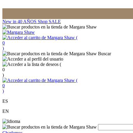
New in
40 AÑOS
Shop
SALE
(
0
)
Buscar
(
0
)
(
0
)
ES
EN
Charlemos