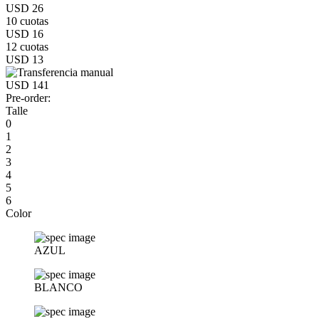
USD 26
10 cuotas
USD 16
12 cuotas
USD 13
USD 141
Pre-order:
Talle
0
1
2
3
4
5
6
Color
AZUL
BLANCO