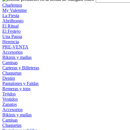
Charlemos
My Valentine
La Fiesta
Abrilhongo
El Ritual
El Festejo
Una Pausa
Herencia
PRE-VENTA
Accesorios
Bikinis y mallas
Camisas
Carteras y Billeteras
Chaquetas
Denim
Pantalones y Faldas
Remeras y tops
Tejidos
Vestidos
Zapatos
Accesorios
Bikinis y mallas
Camisas
Chaquetas