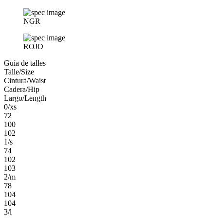
NGR
ROJO
Guía de talles
Talle/Size
Cintura/Waist
Cadera/Hip
Largo/Length
0/xs
72
100
102
1/s
74
102
103
2/m
78
104
104
3/l