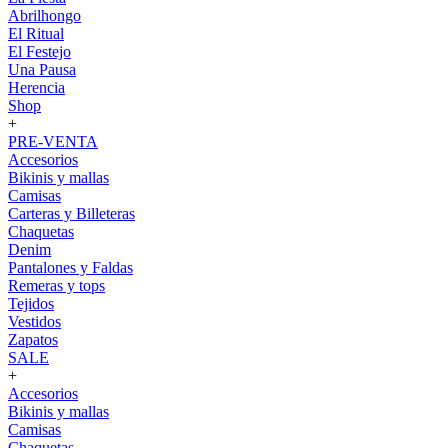
Abrilhongo
El Ritual
El Festejo
Una Pausa
Herencia
Shop
+
PRE-VENTA
Accesorios
Bikinis y mallas
Camisas
Carteras y Billeteras
Chaquetas
Denim
Pantalones y Faldas
Remeras y tops
Tejidos
Vestidos
Zapatos
SALE
+
Accesorios
Bikinis y mallas
Camisas
Chaquetas