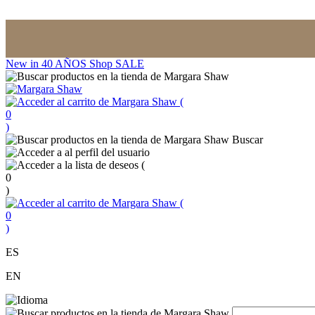
New in
40 AÑOS
Shop
SALE
(
0
)
Buscar
(
0
)
(
0
)
ES
EN