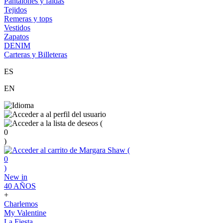
Pantalones y faldas
Tejidos
Remeras y tops
Vestidos
Zapatos
DENIM
Carteras y Billeteras
ES
EN
(
0
)
(
0
)
New in
40 AÑOS
+
Charlemos
My Valentine
La Fiesta