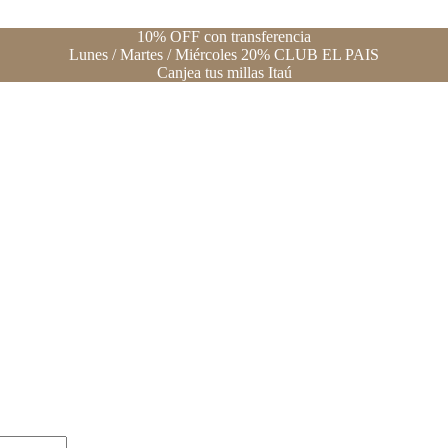
10% OFF con transferencia
Lunes / Martes / Miércoles 20% CLUB EL PAIS
Canjea tus millas Itaú