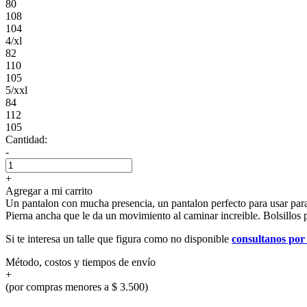
80
108
104
4/xl
82
110
105
5/xxl
84
112
105
Cantidad:
-
+
Agregar a mi carrito
Un pantalon con mucha presencia, un pantalon perfecto para usar para tr
Pierna ancha que le da un movimiento al caminar increible. Bolsillo
Si te interesa un talle que figura como no disponible
consultanos po
Método, costos y tiempos de envío
+
(por compras menores a $ 3.500)