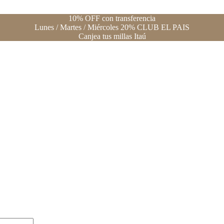
10% OFF con transferencia
Lunes / Martes / Miércoles 20% CLUB EL PAIS
Canjea tus millas Itaú