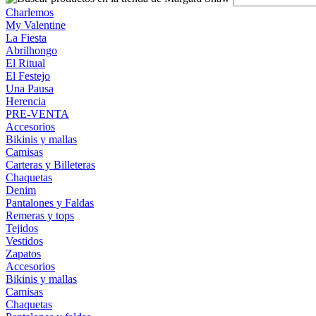
Charlemos
My Valentine
La Fiesta
Abrilhongo
El Ritual
El Festejo
Una Pausa
Herencia
PRE-VENTA
Accesorios
Bikinis y mallas
Camisas
Carteras y Billeteras
Chaquetas
Denim
Pantalones y Faldas
Remeras y tops
Tejidos
Vestidos
Zapatos
Accesorios
Bikinis y mallas
Camisas
Chaquetas