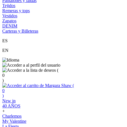
Pantalones y faldas
Tejidos
Remeras y tops
Vestidos
Zapatos
DENIM
Carteras y Billeteras
ES
EN
(
0
)
(
0
)
New in
40 AÑOS
+
Charlemos
My Valentine
La Fiesta