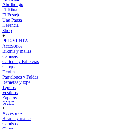
Abrilhongo
El Ritual
El Festejo
Una Pausa
Herencia
Shop
+
PRE-VENTA
Accesorios
Bikinis y mallas
Camisas
Carteras y Billeteras
Chaquetas
Denim
Pantalones y Faldas
Remeras y tops
Tejidos
Vestidos
Zapatos
SALE
+
Accesorios
Bikinis y mallas
Camisas
Chaquetas