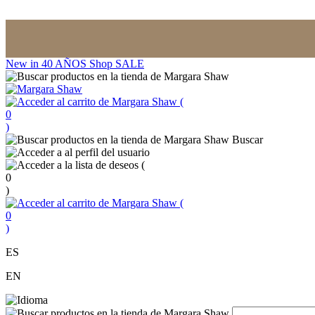
New in
40 AÑOS
Shop
SALE
(
0
)
Buscar
(
0
)
(
0
)
ES
EN