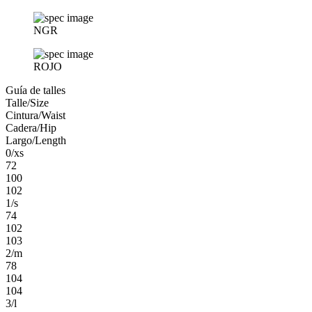
NGR
ROJO
Guía de talles
Talle/Size
Cintura/Waist
Cadera/Hip
Largo/Length
0/xs
72
100
102
1/s
74
102
103
2/m
78
104
104
3/l