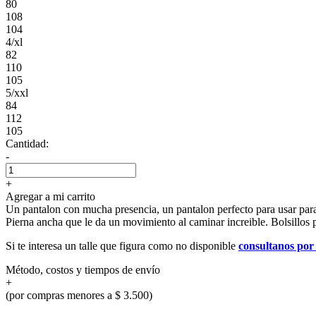
80
108
104
4/xl
82
110
105
5/xxl
84
112
105
Cantidad:
-
+
Agregar a mi carrito
Un pantalon con mucha presencia, un pantalon perfecto para usar para tr
Pierna ancha que le da un movimiento al caminar increible. Bolsillo
Si te interesa un talle que figura como no disponible
consultanos po
Método, costos y tiempos de envío
+
(por compras menores a $ 3.500)