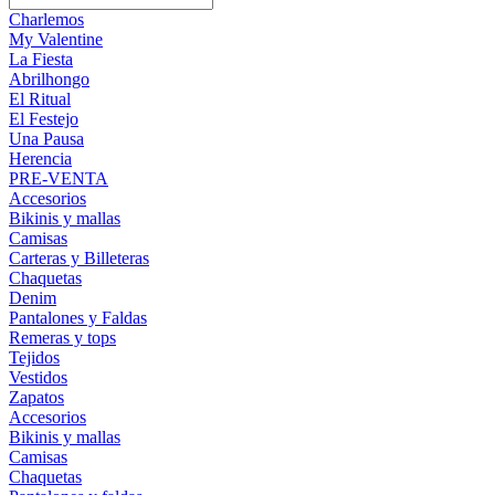
Charlemos
My Valentine
La Fiesta
Abrilhongo
El Ritual
El Festejo
Una Pausa
Herencia
PRE-VENTA
Accesorios
Bikinis y mallas
Camisas
Carteras y Billeteras
Chaquetas
Denim
Pantalones y Faldas
Remeras y tops
Tejidos
Vestidos
Zapatos
Accesorios
Bikinis y mallas
Camisas
Chaquetas