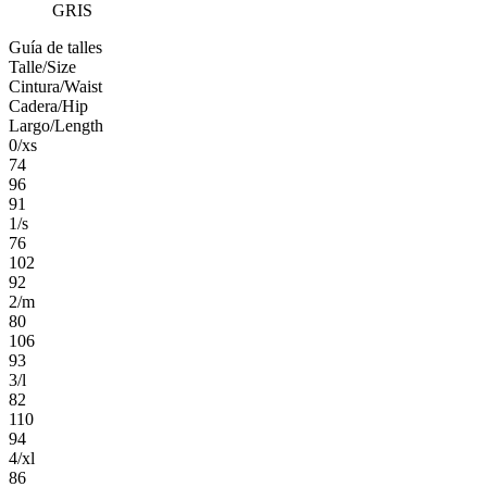
GRIS
Guía de talles
Talle/Size
Cintura/Waist
Cadera/Hip
Largo/Length
0/xs
74
96
91
1/s
76
102
92
2/m
80
106
93
3/l
82
110
94
4/xl
86