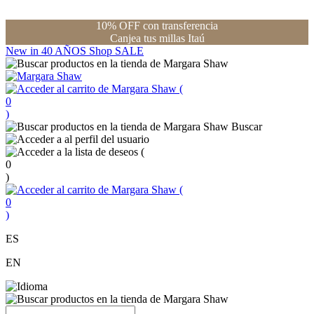
10% OFF con transferencia
Canjea tus millas Itaú
New in
40 AÑOS
Shop
SALE
(
0
)
Buscar
(
0
)
(
0
)
ES
EN