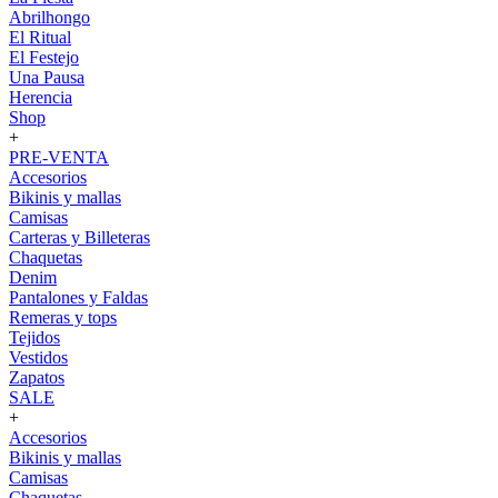
Abrilhongo
El Ritual
El Festejo
Una Pausa
Herencia
Shop
+
PRE-VENTA
Accesorios
Bikinis y mallas
Camisas
Carteras y Billeteras
Chaquetas
Denim
Pantalones y Faldas
Remeras y tops
Tejidos
Vestidos
Zapatos
SALE
+
Accesorios
Bikinis y mallas
Camisas
Chaquetas