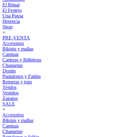
El Ritual
El Festejo
Una Pausa
Herencia
Shop
+
PRE-VENTA
Accesorios
Bikinis y mallas
Camisas
Carteras y Billeteras
Chaquetas
Denim
Pantalones y Faldas
Remeras y tops
Tejidos
Vestidos
Zapatos
SALE
+
Accesorios
Bikinis y mallas
Camisas
Chaquetas
Pantalones y faldas