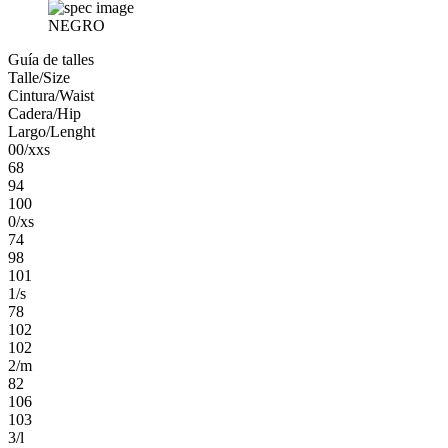
NEGRO
Guía de talles
Talle/Size
Cintura/Waist
Cadera/Hip
Largo/Lenght
00/xxs
68
94
100
0/xs
74
98
101
1/s
78
102
102
2/m
82
106
103
3/l