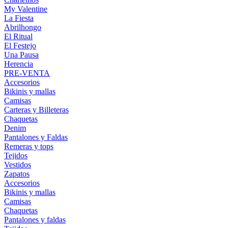
My Valentine
La Fiesta
Abrilhongo
El Ritual
El Festejo
Una Pausa
Herencia
PRE-VENTA
Accesorios
Bikinis y mallas
Camisas
Carteras y Billeteras
Chaquetas
Denim
Pantalones y Faldas
Remeras y tops
Tejidos
Vestidos
Zapatos
Accesorios
Bikinis y mallas
Camisas
Chaquetas
Pantalones y faldas