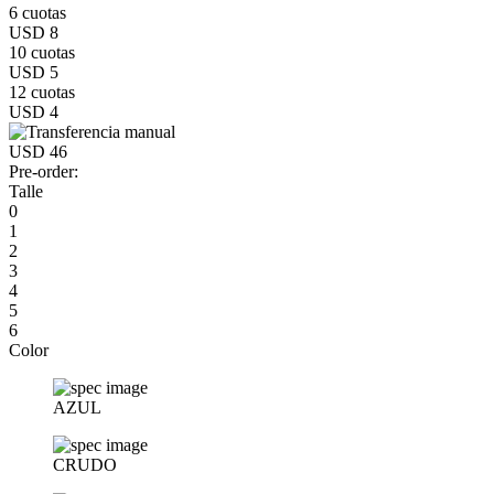
6 cuotas
USD 8
10 cuotas
USD 5
12 cuotas
USD 4
USD 46
Pre-order:
Talle
0
1
2
3
4
5
6
Color
AZUL
CRUDO