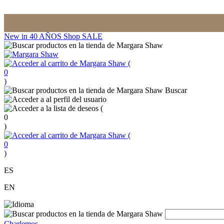
New in
40 AÑOS
Shop
SALE
(
0
)
Buscar
(
0
)
(
0
)
ES
EN
Charlemos