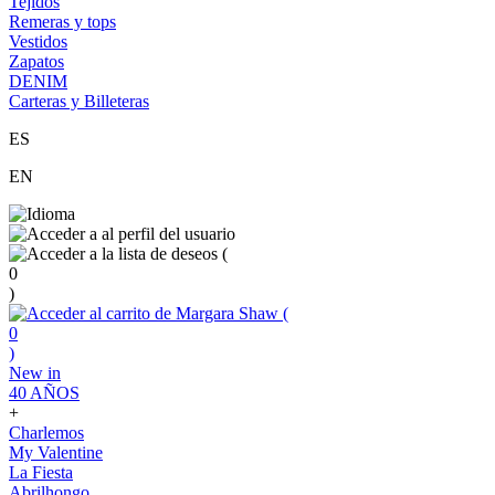
Tejidos
Remeras y tops
Vestidos
Zapatos
DENIM
Carteras y Billeteras
ES
EN
(
0
)
(
0
)
New in
40 AÑOS
+
Charlemos
My Valentine
La Fiesta
Abrilhongo