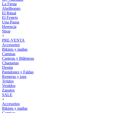
La Fiesta
Abrilhongo
El Ritual
El Festejo
Una Pausa
Herencia
Shop
+
PRE-VENTA
Accesorios
Bikinis y mallas
Camisas
Carteras y Billeteras
Chaquetas
Denim
Pantalones y Faldas
Remeras y tops
Tejidos
Vestidos
Zapatos
SALE
+
Accesorios
Bikinis y mallas
Camisas