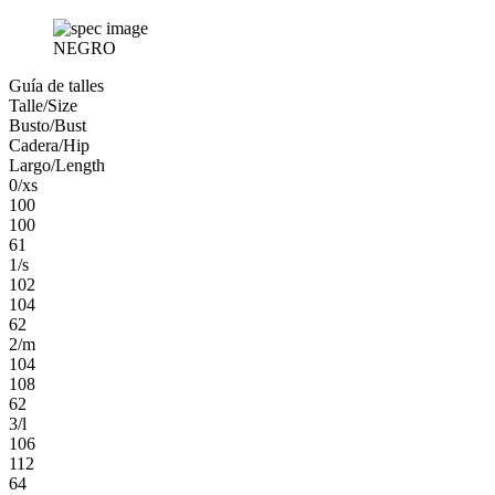
NEGRO
Guía de talles
Talle/Size
Busto/Bust
Cadera/Hip
Largo/Length
0/xs
100
100
61
1/s
102
104
62
2/m
104
108
62
3/l
106
112
64