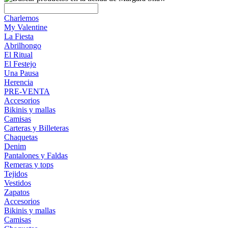
Charlemos
My Valentine
La Fiesta
Abrilhongo
El Ritual
El Festejo
Una Pausa
Herencia
PRE-VENTA
Accesorios
Bikinis y mallas
Camisas
Carteras y Billeteras
Chaquetas
Denim
Pantalones y Faldas
Remeras y tops
Tejidos
Vestidos
Zapatos
Accesorios
Bikinis y mallas
Camisas