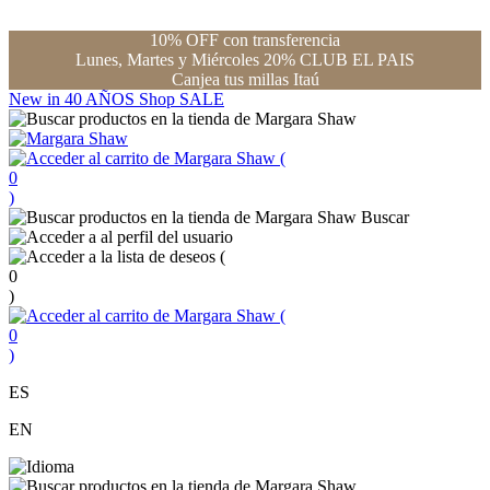
10% OFF con transferencia
Lunes, Martes y Miércoles 20% CLUB EL PAIS
Canjea tus millas Itaú
New in
40 AÑOS
Shop
SALE
(
0
)
Buscar
(
0
)
(
0
)
ES
EN