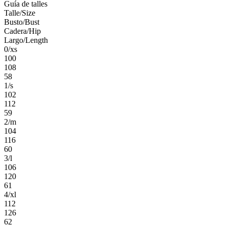
Guía de talles
Talle/Size
Busto/Bust
Cadera/Hip
Largo/Length
0/xs
100
108
58
1/s
102
112
59
2/m
104
116
60
3/l
106
120
61
4/xl
112
126
62