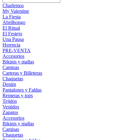
Charlemos
My Valentine
La Fiesta
Abrilhongo
El Ritual
El Festejo
Una Pausa
Herencia
PRE-VENTA
Accesorios
Bikinis y mallas
Camisas
Carteras y Billeteras
Chaquetas
Denim
Pantalones y Faldas
Remeras y tops
Tejidos
Vestidos
Zapatos
Accesorios
Bikinis y mallas
Camisas
Chaquetas