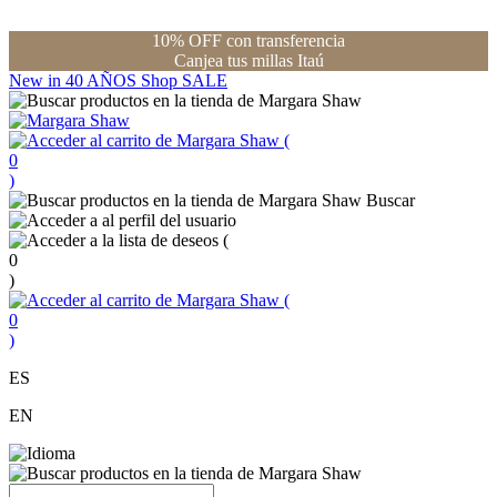
10% OFF con transferencia
Canjea tus millas Itaú
New in
40 AÑOS
Shop
SALE
(
0
)
Buscar
(
0
)
(
0
)
ES
EN