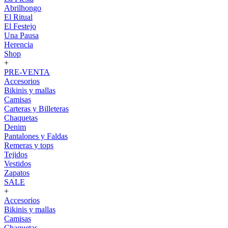
Abrilhongo
El Ritual
El Festejo
Una Pausa
Herencia
Shop
+
PRE-VENTA
Accesorios
Bikinis y mallas
Camisas
Carteras y Billeteras
Chaquetas
Denim
Pantalones y Faldas
Remeras y tops
Tejidos
Vestidos
Zapatos
SALE
+
Accesorios
Bikinis y mallas
Camisas
Chaquetas