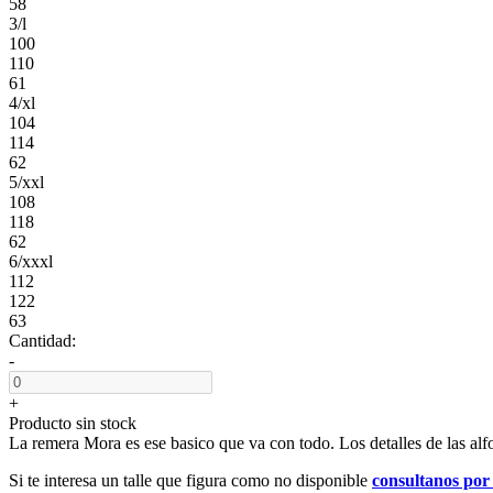
58
3/l
100
110
61
4/xl
104
114
62
5/xxl
108
118
62
6/xxxl
112
122
63
Cantidad:
-
+
Producto sin stock
La remera Mora es ese basico que va con todo. Los detalles de las 
Si te interesa un talle que figura como no disponible
consultanos po