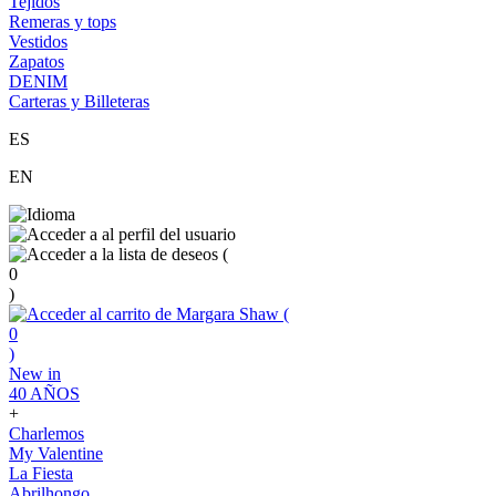
Tejidos
Remeras y tops
Vestidos
Zapatos
DENIM
Carteras y Billeteras
ES
EN
(
0
)
(
0
)
New in
40 AÑOS
+
Charlemos
My Valentine
La Fiesta
Abrilhongo