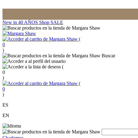
New in
40 AÑOS
Shop
SALE
(
0
)
Buscar
(
0
)
(
0
)
ES
EN
Charlemos