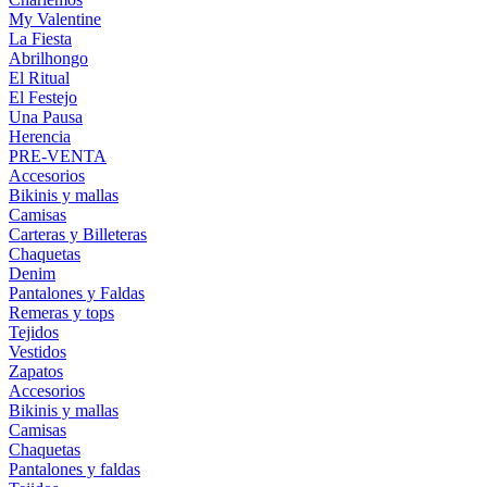
My Valentine
La Fiesta
Abrilhongo
El Ritual
El Festejo
Una Pausa
Herencia
PRE-VENTA
Accesorios
Bikinis y mallas
Camisas
Carteras y Billeteras
Chaquetas
Denim
Pantalones y Faldas
Remeras y tops
Tejidos
Vestidos
Zapatos
Accesorios
Bikinis y mallas
Camisas
Chaquetas
Pantalones y faldas