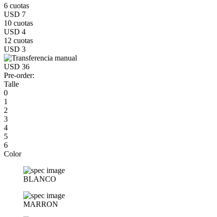
6 cuotas
USD 7
10 cuotas
USD 4
12 cuotas
USD 3
USD 36
Pre-order:
Talle
0
1
2
3
4
5
6
Color
BLANCO
MARRON